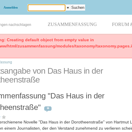
Anmelden
▼
ZUSAMMENFASSUNG
FORUM 
ungen nachschlagen
ng: Creating default object from empty value in
www/html/zusammenfassung/modules/taxonomy/taxonomy.pages.in
assung
tsangabe von Das Haus in der
theenstraße
mmenfassung "Das Haus in der
heenstraße"
erschienene Novelle "Das Haus in der Dorotheenstraße" von Hartmut 
on einem Journalisten, der den Verstand zunehmend zu verlieren schei