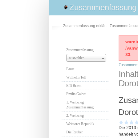
Zusammenfassung
Zusammenfassung erklärt - Zusammenfass
warni
/var/
Zusammenfassung
33.
auswählen...
Zusammenf
Faust
Inhal
Willhelm Tell
Doro
Effi Briest
Emilia Galotti
Zusa
1. Weltkrieg
Zusammenfassung
Dorot
2. Weltkrieg
Weimarer Republik
Die 2013 
Die Räuber
handelt v