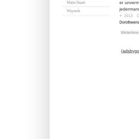
er unvermi
Maria Stuart
jedermann
Woyzeck
+
2013
D
Dorotheens
Weiterlese
(adsbygoo