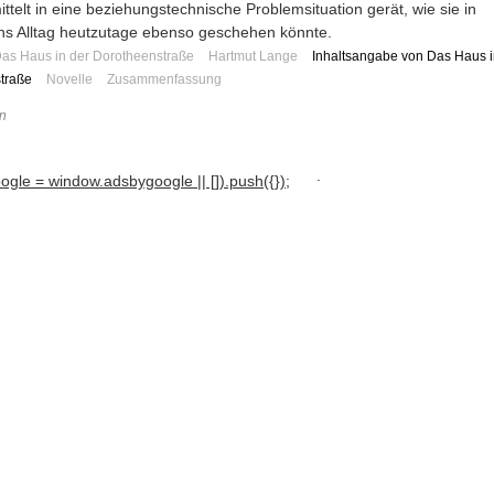
ttelt in eine beziehungstechnische Problemsituation gerät, wie sie in
s Alltag heutzutage ebenso geschehen könnte.
as Haus in der Dorotheenstraße
Hartmut Lange
Inhaltsangabe von Das Haus i
traße
Novelle
Zusammenfassung
n
.
gle = window.adsbygoogle || []).push({});