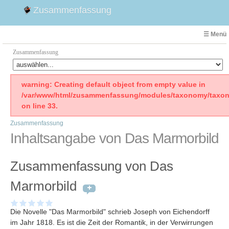
Zusammenfassung
☰ Menü
Zusammenfassung
Faust
warning: Creating default object from empty value in
/var/www/html/zusammenfassung/modules/taxonomy/taxon
Willhelm Tell
on line 33.
Effi Briest
Zusammenfassung
Emilia Galotti
Inhaltsangabe von Das Marmorbild
1. Weltkrieg Zusammenfassung
2. Weltkrieg
Zusammenfassung von Das
Weimarer Republik
Die Räuber
Marmorbild
Maria Stuart
Woyzeck
Die Novelle "Das Marmorbild" schrieb Joseph von Eichendorff
im Jahr 1818. Es ist die Zeit der Romantik, in der Verwirrungen