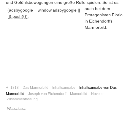
und Gefühlsbewegungen eine große Rolle spielen
. So ist es
auch bei dem
(adsbygoogle = window.adsbygoogle ||
Protagonisten Florio
[]).push({});
in Eichendorffs
Marmorbild.
+
1818
Das Marmorbild
Inhaltsangabe
Inhaltsangabe von Das
Marmorbild
Joseph von Eichendorff
Mamorbild
Novelle
Navigation
Zusammenfassung
News
Weiterlesen
Foren
Suchen
Kontaktieren