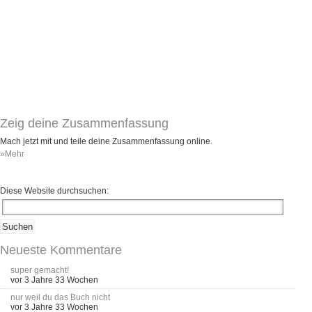
Umfragen
Letzte Beiträge
Aktive Forenbeiträge
Dies ist das Forum um neue Funktionen und Information zu Wünschen
Regeln (Bitte vor dem posten lesen)
Regeln (Bitte vor dem posten lesen)
Zeig deine Zusammenfassung
Regeln (Bitte vor dem posten lesen)
Wei
Mach jetzt mit und teile deine Zusammenfassung online.
»Mehr
Diese Website durchsuchen:
Neueste Kommentare
super gemacht!
vor 3 Jahre 33 Wochen
nur weil du das Buch nicht
vor 3 Jahre 33 Wochen