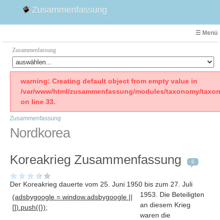
Zusammenfassung
☰ Menü
Zusammenfassung
Faust
warning: Creating default object from empty value in
/var/www/html/zusammenfassung/modules/taxonomy/taxon
Willhelm Tell
on line 33.
Effi Briest
Zusammenfassung
Emilia Galotti
Nordkorea
1. Weltkrieg Zusammenfassung
2. Weltkrieg
Koreakrieg Zusammenfassung
Weimarer Republik
6
Die Räuber
Der Koreakrieg dauerte vom 25. Juni 1950 bis zum 27
. Juli
Maria Stuart
1953. Die Beteiligten
(adsbygoogle = window.adsbygoogle ||
Woyzeck
an diesem Krieg
[]).push({});
waren die