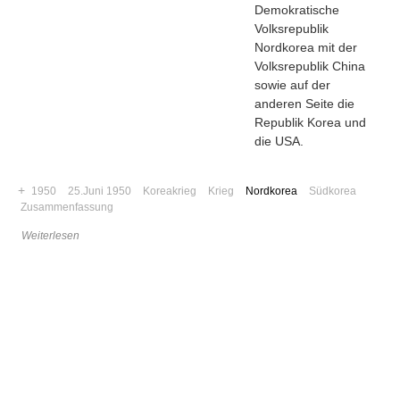
Demokratische
Volksrepublik
Nordkorea mit der
Volksrepublik China
sowie auf der
anderen Seite die
Republik Korea und
die USA.
+
1950
25.Juni 1950
Koreakrieg
Krieg
Nordkorea
Südkorea
Zusammenfassung
Weiterlesen
Navigation
News
Foren
Suchen
Kontaktieren