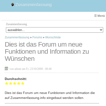
Zusammenfassung
☰ Menü
Zusammenfassung
Zusammenfassung
»
Forums
»
Wunschliste
Faust
Dies ist das Forum um neue
Willhelm Tell
Funktionen und Information zu
Effi Briest
Wünschen
Emilia Galotti
1. Weltkrieg Zusammenfassung
von admin am Fr, 23/10/2009 - 00:46
2. Weltkrieg
Weimarer Republik
Durchschnitt:
Die Räuber
Maria Stuart
Dies ist das Forum um neue Funktionen und Information die
Woyzeck
auf Zusammenfassung.info eingebaut werden sollen.