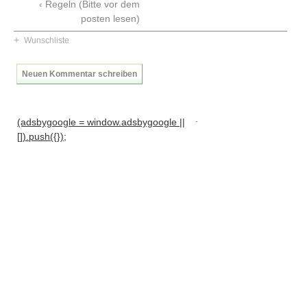
‹ Regeln (Bitte vor dem
posten lesen)
+
Wunschliste
Neuen Kommentar schreiben
.
(adsbygoogle = window.adsbygoogle ||
[]).push({});
Navigation
News
Foren
Suchen
Kontaktieren