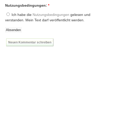
Umfragen
Nutzungsbedingungen:
*
Letzte Beiträge
Ich habe die
Nutzungsbedingungen
gelesen und
verstanden. Mein Text darf veröffentlicht werden.
Aktive Forenbeiträge
Dies ist das Forum um neue Funktionen und Information zu Wünschen
Regeln (Bitte vor dem posten lesen)
Regeln (Bitte vor dem posten lesen)
Neuen Kommentar schreiben
Regeln (Bitte vor dem posten lesen)
Wei