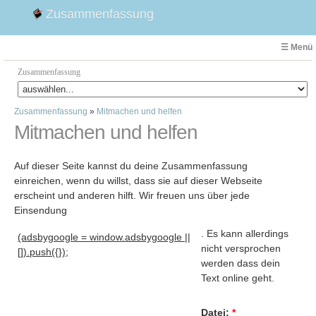
Zusammenfassung
☰ Menü
Zusammenfassung
Zusammenfassung
»
Mitmachen und helfen
Faust
Mitmachen und helfen
Willhelm Tell
Effi Briest
Auf dieser Seite kannst du deine Zusammenfassung
Emilia Galotti
einreichen, wenn du willst, dass sie auf dieser Webseite
1. Weltkrieg Zusammenfassung
erscheint und anderen hilft. Wir freuen uns über jede
Einsendung
2. Weltkrieg
Weimarer Republik
. Es kann allerdings
(adsbygoogle = window.adsbygoogle ||
nicht versprochen
Die Räuber
[]).push({});
werden dass dein
Maria Stuart
Text online geht.
Woyzeck
Datei:
*