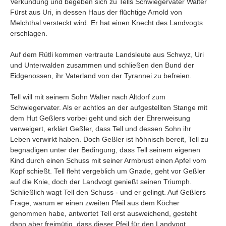
Verkündung und begeben sich zu Tells Schwiegervater Walter
Umfragen
Fürst aus Uri, in dessen Haus der flüchtige Arnold von
Letzte Beiträge
Melchthal versteckt wird. Er hat einen Knecht des Landvogts
erschlagen.
Aktive Forenbeiträge
Auf dem Rütli kommen vertraute Landsleute aus Schwyz, Uri
Dies ist das Forum um neue Funktionen und Information zu Wünschen
und Unterwalden zusammen und schließen den Bund der
Regeln (Bitte vor dem posten lesen)
Eidgenossen, ihr Vaterland von der Tyrannei zu befreien.
Regeln (Bitte vor dem posten lesen)
Regeln (Bitte vor dem posten lesen)
Tell will mit seinem Sohn Walter nach Altdorf zum
Wei
Schwiegervater. Als er achtlos an der aufgestellten Stange mit
dem Hut Geßlers vorbei geht und sich der Ehrerweisung
verweigert, erklärt Geßler, dass Tell und dessen Sohn ihr
Leben verwirkt haben. Doch Geßler ist höhnisch bereit, Tell zu
begnadigen unter der Bedingung, dass Tell seinem eigenen
Kind durch einen Schuss mit seiner Armbrust einen Apfel vom
Kopf schießt. Tell fleht vergeblich um Gnade, geht vor Geßler
auf die Knie, doch der Landvogt genießt seinen Triumph.
Schließlich wagt Tell den Schuss - und er gelingt. Auf Geßlers
Frage, warum er einen zweiten Pfeil aus dem Köcher
genommen habe, antwortet Tell erst ausweichend, gesteht
dann aber freimütig, dass dieser Pfeil für den Landvogt