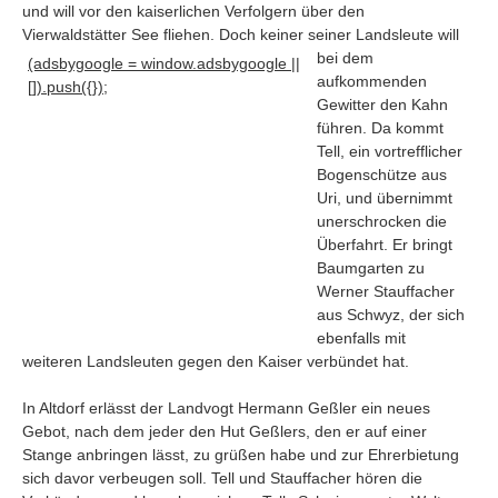
und will vor den kaiserlichen Verfolgern über den
Vierwaldstätter See fliehen
. Doch keiner seiner Landsleute will
bei dem
(adsbygoogle = window.adsbygoogle ||
aufkommenden
[]).push({});
Gewitter den Kahn
führen. Da kommt
Tell, ein vortrefflicher
Bogenschütze aus
Uri, und übernimmt
unerschrocken die
Überfahrt. Er bringt
Baumgarten zu
Werner Stauffacher
aus Schwyz, der sich
ebenfalls mit
Navigation
weiteren Landsleuten gegen den Kaiser verbündet hat.
News
In Altdorf erlässt der Landvogt Hermann Geßler ein neues
Foren
Gebot, nach dem jeder den Hut Geßlers, den er auf einer
Suchen
Stange anbringen lässt, zu grüßen habe und zur Ehrerbietung
sich davor verbeugen soll. Tell und Stauffacher hören die
Kontaktieren