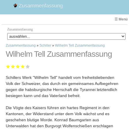
Zusammenfassung
☰ Menü
Zusammenfassung
Zusammenfassung
»
Schiller
»
Wilhelm Tell Zusammenfassung
Faust
Wilhelm Tell Zusammenfassung
Willhelm Tell
Effi Briest
Emilia Galotti
Schillers Werk "Wilhelm Tell" handelt vom freiheitsliebenden
1. Weltkrieg Zusammenfassung
Volk der Schweizer, das durch ein gemeinsames Aufbegehren
2. Weltkrieg
gegen die habsburgische Herrschaft die Tyrannei letztendlich
Weimarer Republik
besiegen kann und das Vaterland befreit.
Die Räuber
Die Vögte des Kaisers führen ein hartes Regiment in den
Maria Stuart
Kantonen, der Widerstand unter dem Volk wächst und es
Woyzeck
geschehen blutige Morde. Konrad Baumgarten aus
Unterwalden hat den Burgvogt Wolfenschießen erschlagen