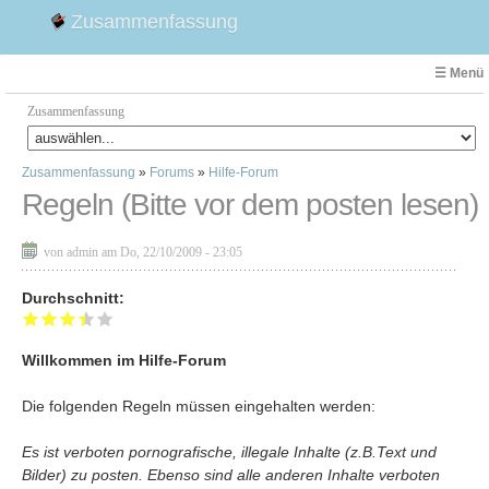
Zusammenfassung
☰ Menü
Zusammenfassung
Zusammenfassung
»
Forums
»
Hilfe-Forum
Faust
Regeln (Bitte vor dem posten lesen)
Willhelm Tell
Effi Briest
von admin am Do, 22/10/2009 - 23:05
Emilia Galotti
Durchschnitt:
1. Weltkrieg Zusammenfassung
2. Weltkrieg
Weimarer Republik
Willkommen im Hilfe-Forum
Die Räuber
Die folgenden Regeln müssen eingehalten werden:
Maria Stuart
Woyzeck
Es ist verboten pornografische, illegale Inhalte (z.B.Text und
Bilder) zu posten. Ebenso sind alle anderen Inhalte verboten