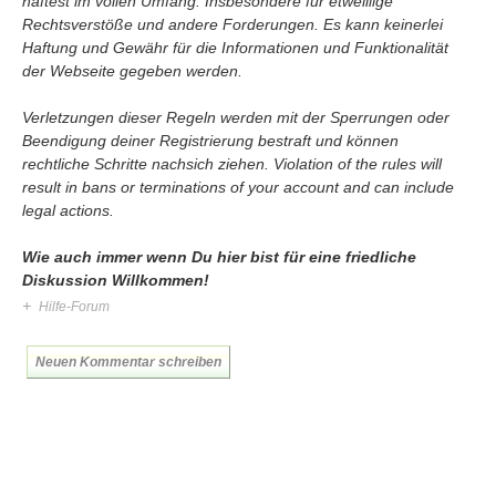
haftest im vollen Umfang. Insbesondere für etweillige
Umfragen
Rechtsverstöße und andere Forderungen. Es kann keinerlei
Letzte Beiträge
Haftung und Gewähr für die Informationen und Funktionalität
der Webseite gegeben werden.
Aktive Forenbeiträge
Verletzungen dieser Regeln werden mit der Sperrungen oder
Dies ist das Forum um neue Funktionen und Information zu Wünschen
Beendigung deiner Registrierung bestraft und können
Regeln (Bitte vor dem posten lesen)
rechtliche Schritte nachsich ziehen. Violation of the rules will
Regeln (Bitte vor dem posten lesen)
result in bans or terminations of your account and can include
Regeln (Bitte vor dem posten lesen)
legal actions.
Wei
Wie auch immer wenn Du hier bist für eine friedliche
Diskussion Willkommen!
+
Hilfe-Forum
Neuen Kommentar schreiben