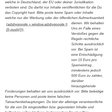
welche in Deutschland, der EU oder deiner Jurisdikation
verboten sind. Du darfst nur Inhalte veröffentlichen für die Du
das Copyright hast. Bitte poste keine Spam oder Inhalte
welche nur der Werbung oder der öffentlichen Aufmerksamkeit
dienen
. Wir behalten
(adsbygoogle = window.adsbygoogle ||
Uns im Falle eines
[]).push({});
Verstoßes gegen die
Regeln rechtliche
Schritte ausdrücklich
vor. Bei Spam ist
eine Entschädigung
von 15 Euro pro
Spameintrag ,
mindestens jedoch
500 Euro zu zahlen,
Navigation
darüber
hinausgehende
News
Forderungen behalten wir uns ausdrücklich vor. Bitte beleidige
Foren
keine Personen und poste keine falschen
Suchen
Tatsachenbehauptungen. Du bist der alleinige verantwortliche
für die von Dir eingestellten bzw. geposteten Inhalte und
Kontaktieren