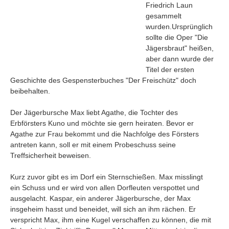
Friedrich Laun
gesammelt
wurden.Ursprünglich
sollte die Oper "Die
Jägersbraut" heißen,
aber dann wurde der
Titel der ersten
Geschichte des Gespensterbuches "Der Freischütz" doch
beibehalten.
Der Jägerbursche Max liebt Agathe, die Tochter des
Erbförsters Kuno und möchte sie gern heiraten. Bevor er
Agathe zur Frau bekommt und die Nachfolge des Försters
antreten kann, soll er mit einem Probeschuss seine
Treffsicherheit beweisen.
Navigation
Kurz zuvor gibt es im Dorf ein Sternschießen. Max misslingt
News
ein Schuss und er wird von allen Dorfleuten verspottet und
Foren
ausgelacht. Kaspar, ein anderer Jägerbursche, der Max
Suchen
insgeheim hasst und beneidet, will sich an ihm rächen. Er
verspricht Max, ihm eine Kugel verschaffen zu können, die mit
Kontaktieren