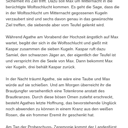
Sicherheit ins Ziel trifft. Dazu soll Max um Mitternacht in die
Umfragen
berüchtigte Wolfsschlucht kommen. Es geht die Sage, dass die
Letzte Beiträge
in der Wolfsschlucht um Mitternacht gegossenen Kugeln
verzaubert sind und sechs davon genau in das gewünschte
Ziel treffen, die siebende aber vom Teufel gelenkt wird.
Aktive Forenbeiträge
Dies ist das Forum um neue Funktionen und Information zu Wünschen
Während Agathe am Vorabend der Hochzeit ängstlich auf Max
Regeln (Bitte vor dem posten lesen)
wartet, begibt der sich in die Wolfsschlucht und gießt mit
Regeln (Bitte vor dem posten lesen)
Kaspar zusammen die sieben Kugeln. Kaspar ruft dazu
Regeln (Bitte vor dem posten lesen)
Samiel, den schwarzen Jäger an, der eigentlich der Teufel ist
Wei
und verspricht ihm die Seele von Max. Dann bekommt Max
vier Kugeln, drei behält Kaspar zurück.
In der Nacht träumt Agathe, sie wäre eine Taube und Max
würde auf sie schießen. Und am Morgen überreicht ihr die
Brautjungfer versehentlich eine Totenkrone anstatt des
Brautkranzes. Durch diese bösen Omen zutiefst erschreckt,
besteht Agathes letzte Hoffnung, das bevorstehende Unglück
noch abwenden zu können in einem Kranz aus den weißen
Rosen, die ein frommer Eremit ihr geschenkt hat.
Am Tag der Probeschuss- Zeremonie kommt der Landesfürst