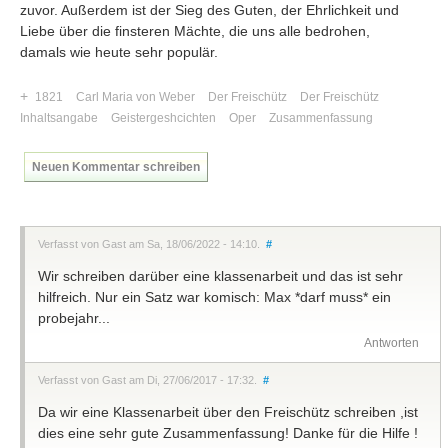
zuvor. Außerdem ist der Sieg des Guten, der Ehrlichkeit und
Liebe über die finsteren Mächte, die uns alle bedrohen,
damals wie heute sehr populär.
+
1821
Carl Maria von Weber
Der Freischütz
Der Freischütz
Inhaltsangabe
Geistergeshcichten
Oper
Zusammenfassung
Neuen Kommentar schreiben
Verfasst von Gast am Sa, 18/06/2022 - 14:10.
#
Wir schreiben darüber eine klassenarbeit und das ist sehr
hilfreich. Nur ein Satz war komisch: Max *darf muss* ein
probejahr...
Antworten
Verfasst von Gast am Di, 27/06/2017 - 17:32.
#
Da wir eine Klassenarbeit über den Freischütz schreiben ,ist
dies eine sehr gute Zusammenfassung! Danke für die Hilfe !