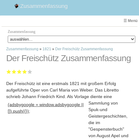
Zusammenfassung
☰ Menü
Zusammenfassung
Zusammenfassung
»
1821
»
Der Freischütz Zusammenfassung
Faust
Der Freischütz Zusammenfassung
Willhelm Tell
Effi Briest
Emilia Galotti
Der Freischütz ist eine erstmals 1821 mit großem Erfolg
1. Weltkrieg Zusammenfassung
aufgeführte Oper von Carl Maria von Weber. Das Libretto
2. Weltkrieg
schrieb Johann Friedrich Kind
. Als Vorlage diente eine
Weimarer Republik
Sammlung von
(adsbygoogle = window.adsbygoogle ||
Spuk-und
Die Räuber
[]).push({});
Geistergeschichten,
Maria Stuart
die im
Woyzeck
"Gespensterbuch"
von August Apel und