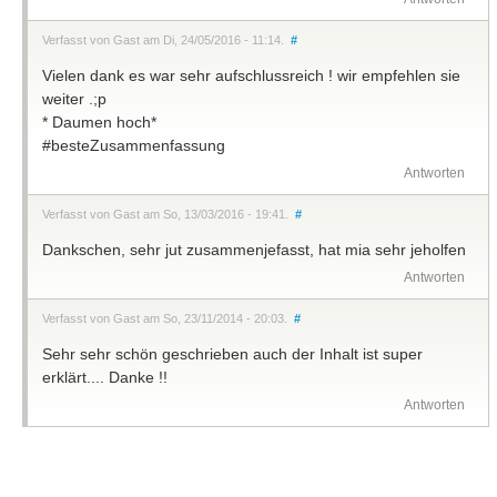
Verfasst von Gast am Di, 24/05/2016 - 11:14.
#
Vielen dank es war sehr aufschlussreich ! wir empfehlen sie
weiter .;p
* Daumen hoch*
#besteZusammenfassung
Antworten
Verfasst von Gast am So, 13/03/2016 - 19:41.
#
Dankschen, sehr jut zusammenjefasst, hat mia sehr jeholfen
Antworten
Verfasst von Gast am So, 23/11/2014 - 20:03.
#
Sehr sehr schön geschrieben auch der Inhalt ist super
erklärt.... Danke !!
Antworten