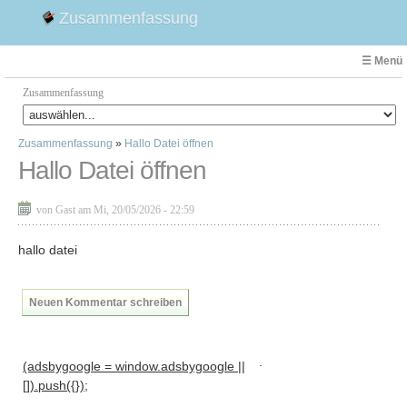
Zusammenfassung
☰ Menü
Zusammenfassung
Zusammenfassung
»
Hallo Datei öffnen
Faust
Hallo Datei öffnen
Willhelm Tell
Effi Briest
von Gast am Mi, 20/05/2026 - 22:59
Emilia Galotti
1. Weltkrieg Zusammenfassung
hallo datei
2. Weltkrieg
Weimarer Republik
Neuen Kommentar schreiben
Die Räuber
Maria Stuart
.
(adsbygoogle = window.adsbygoogle ||
Woyzeck
[]).push({});