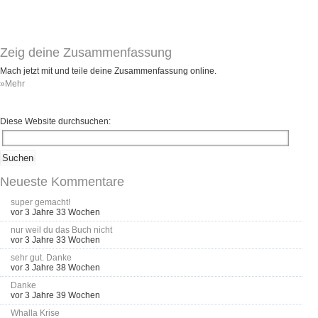
Umfragen
Letzte Beiträge
Zeig deine Zusammenfassung
Aktive Forenbeiträge
Mach jetzt mit und teile deine Zusammenfassung online.
»Mehr
Dies ist das Forum um neue Funktionen und Information zu Wünschen
Regeln (Bitte vor dem posten lesen)
Regeln (Bitte vor dem posten lesen)
Diese Website durchsuchen:
Regeln (Bitte vor dem posten lesen)
Wei
Neueste Kommentare
super gemacht!
vor 3 Jahre 33 Wochen
nur weil du das Buch nicht
vor 3 Jahre 33 Wochen
sehr gut. Danke
vor 3 Jahre 38 Wochen
Danke
vor 3 Jahre 39 Wochen
Whalla Krise