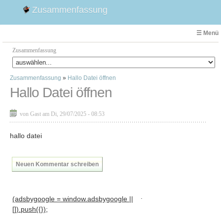
Zusammenfassung
☰ Menü
Zusammenfassung
Zusammenfassung
»
Hallo Datei öffnen
Faust
Hallo Datei öffnen
Willhelm Tell
Effi Briest
von Gast am Di, 29/07/2025 - 08:53
Emilia Galotti
1. Weltkrieg Zusammenfassung
hallo datei
2. Weltkrieg
Weimarer Republik
Neuen Kommentar schreiben
Die Räuber
Maria Stuart
.
(adsbygoogle = window.adsbygoogle ||
Woyzeck
[]).push({});