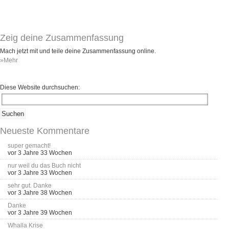
Umfragen
Letzte Beiträge
Zeig deine Zusammenfassung
Aktive Forenbeiträge
Mach jetzt mit und teile deine Zusammenfassung online.
»Mehr
Dies ist das Forum um neue Funktionen und Information zu Wünschen
Regeln (Bitte vor dem posten lesen)
Regeln (Bitte vor dem posten lesen)
Diese Website durchsuchen:
Regeln (Bitte vor dem posten lesen)
Wei
Neueste Kommentare
super gemacht!
vor 3 Jahre 33 Wochen
nur weil du das Buch nicht
vor 3 Jahre 33 Wochen
sehr gut. Danke
vor 3 Jahre 38 Wochen
Danke
vor 3 Jahre 39 Wochen
Whalla Krise