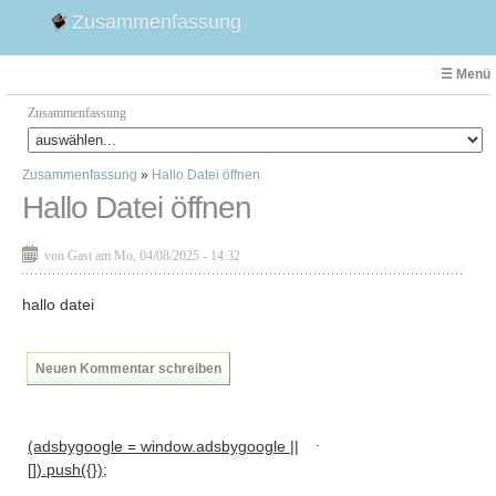
Zusammenfassung
☰ Menü
Zusammenfassung
Zusammenfassung
»
Hallo Datei öffnen
Faust
Hallo Datei öffnen
Willhelm Tell
Effi Briest
von Gast am Mo, 04/08/2025 - 14:32
Emilia Galotti
1. Weltkrieg Zusammenfassung
hallo datei
2. Weltkrieg
Weimarer Republik
Neuen Kommentar schreiben
Die Räuber
Maria Stuart
.
(adsbygoogle = window.adsbygoogle ||
Woyzeck
[]).push({});