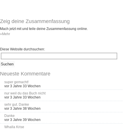
Umfragen
Letzte Beiträge
Zeig deine Zusammenfassung
Aktive Forenbeiträge
Mach jetzt mit und teile deine Zusammenfassung online.
»Mehr
Dies ist das Forum um neue Funktionen und Information zu Wünschen
Regeln (Bitte vor dem posten lesen)
Regeln (Bitte vor dem posten lesen)
Diese Website durchsuchen:
Regeln (Bitte vor dem posten lesen)
Wei
Neueste Kommentare
super gemacht!
vor 3 Jahre 33 Wochen
nur weil du das Buch nicht
vor 3 Jahre 33 Wochen
sehr gut. Danke
vor 3 Jahre 38 Wochen
Danke
vor 3 Jahre 39 Wochen
Whalla Krise