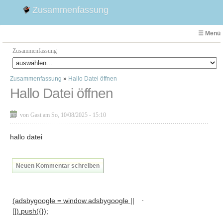
Zusammenfassung
☰ Menü
Zusammenfassung
Zusammenfassung
»
Hallo Datei öffnen
Faust
Hallo Datei öffnen
Willhelm Tell
Effi Briest
von Gast am So, 10/08/2025 - 15:10
Emilia Galotti
1. Weltkrieg Zusammenfassung
hallo datei
2. Weltkrieg
Weimarer Republik
Neuen Kommentar schreiben
Die Räuber
Maria Stuart
.
(adsbygoogle = window.adsbygoogle ||
Woyzeck
[]).push({});