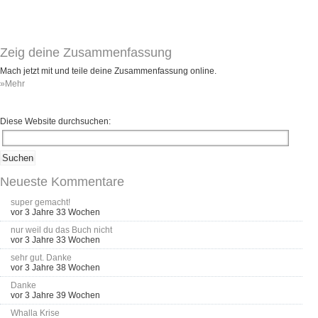
Umfragen
Letzte Beiträge
Zeig deine Zusammenfassung
Aktive Forenbeiträge
Mach jetzt mit und teile deine Zusammenfassung online.
»Mehr
Dies ist das Forum um neue Funktionen und Information zu Wünschen
Regeln (Bitte vor dem posten lesen)
Regeln (Bitte vor dem posten lesen)
Diese Website durchsuchen:
Regeln (Bitte vor dem posten lesen)
Wei
Neueste Kommentare
super gemacht!
vor 3 Jahre 33 Wochen
nur weil du das Buch nicht
vor 3 Jahre 33 Wochen
sehr gut. Danke
vor 3 Jahre 38 Wochen
Danke
vor 3 Jahre 39 Wochen
Whalla Krise