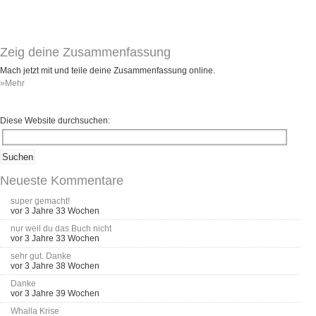
Umfragen
Letzte Beiträge
Zeig deine Zusammenfassung
Aktive Forenbeiträge
Mach jetzt mit und teile deine Zusammenfassung online.
»Mehr
Dies ist das Forum um neue Funktionen und Information zu Wünschen
Regeln (Bitte vor dem posten lesen)
Regeln (Bitte vor dem posten lesen)
Diese Website durchsuchen:
Regeln (Bitte vor dem posten lesen)
Wei
Neueste Kommentare
super gemacht!
vor 3 Jahre 33 Wochen
nur weil du das Buch nicht
vor 3 Jahre 33 Wochen
sehr gut. Danke
vor 3 Jahre 38 Wochen
Danke
vor 3 Jahre 39 Wochen
Whalla Krise