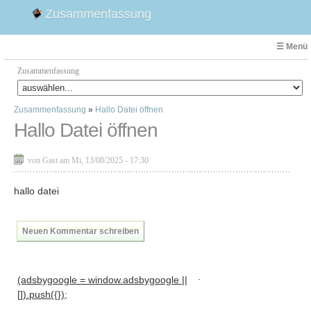
Zusammenfassung
☰ Menü
Zusammenfassung
Zusammenfassung
»
Hallo Datei öffnen
Faust
Hallo Datei öffnen
Willhelm Tell
Effi Briest
von Gast am Mi, 13/08/2025 - 17:30
Emilia Galotti
1. Weltkrieg Zusammenfassung
hallo datei
2. Weltkrieg
Weimarer Republik
Neuen Kommentar schreiben
Die Räuber
Maria Stuart
.
(adsbygoogle = window.adsbygoogle ||
Woyzeck
[]).push({});