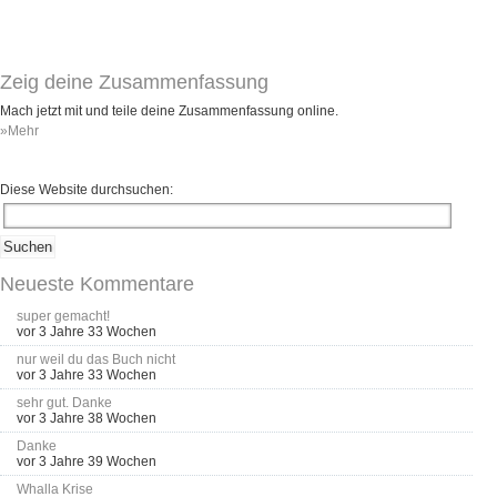
Umfragen
Letzte Beiträge
Zeig deine Zusammenfassung
Aktive Forenbeiträge
Mach jetzt mit und teile deine Zusammenfassung online.
»Mehr
Dies ist das Forum um neue Funktionen und Information zu Wünschen
Regeln (Bitte vor dem posten lesen)
Regeln (Bitte vor dem posten lesen)
Diese Website durchsuchen:
Regeln (Bitte vor dem posten lesen)
Wei
Neueste Kommentare
super gemacht!
vor 3 Jahre 33 Wochen
nur weil du das Buch nicht
vor 3 Jahre 33 Wochen
sehr gut. Danke
vor 3 Jahre 38 Wochen
Danke
vor 3 Jahre 39 Wochen
Whalla Krise