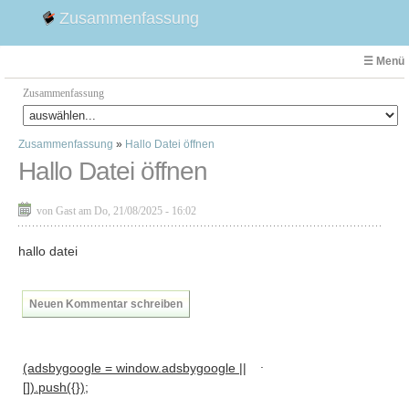
Zusammenfassung
☰ Menü
Zusammenfassung
Zusammenfassung
»
Hallo Datei öffnen
Faust
Hallo Datei öffnen
Willhelm Tell
Effi Briest
von Gast am Do, 21/08/2025 - 16:02
Emilia Galotti
1. Weltkrieg Zusammenfassung
hallo datei
2. Weltkrieg
Weimarer Republik
Neuen Kommentar schreiben
Die Räuber
Maria Stuart
.
(adsbygoogle = window.adsbygoogle ||
Woyzeck
[]).push({});