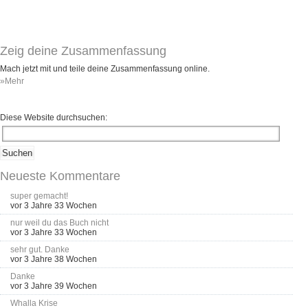
Umfragen
Letzte Beiträge
Zeig deine Zusammenfassung
Aktive Forenbeiträge
Mach jetzt mit und teile deine Zusammenfassung online.
»Mehr
Dies ist das Forum um neue Funktionen und Information zu Wünschen
Regeln (Bitte vor dem posten lesen)
Regeln (Bitte vor dem posten lesen)
Diese Website durchsuchen:
Regeln (Bitte vor dem posten lesen)
Wei
Neueste Kommentare
super gemacht!
vor 3 Jahre 33 Wochen
nur weil du das Buch nicht
vor 3 Jahre 33 Wochen
sehr gut. Danke
vor 3 Jahre 38 Wochen
Danke
vor 3 Jahre 39 Wochen
Whalla Krise