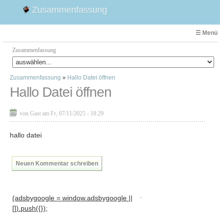
Zusammenfassung
☰ Menü
Zusammenfassung
Zusammenfassung
»
Hallo Datei öffnen
Faust
Hallo Datei öffnen
Willhelm Tell
Effi Briest
von Gast am Fr, 07/11/2025 - 18:29
Emilia Galotti
1. Weltkrieg Zusammenfassung
hallo datei
2. Weltkrieg
Weimarer Republik
Neuen Kommentar schreiben
Die Räuber
Maria Stuart
.
(adsbygoogle = window.adsbygoogle ||
Woyzeck
[]).push({});