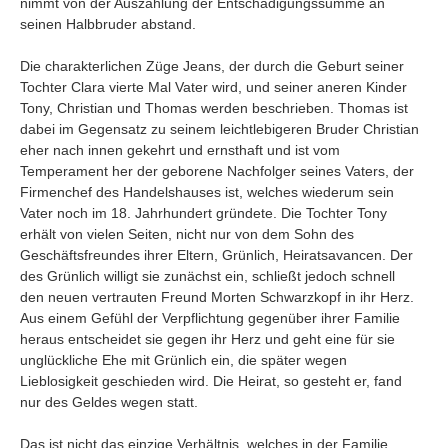
nimmt von der Auszahlung der Entschädigungssumme an
Umfragen
seinen Halbbruder abstand.
Letzte Beiträge
Die charakterlichen Züge Jeans, der durch die Geburt seiner
Tochter Clara vierte Mal Vater wird, und seiner aneren Kinder
Aktive Forenbeiträge
Tony, Christian und Thomas werden beschrieben. Thomas ist
Dies ist das Forum um neue Funktionen und Information zu Wünschen
dabei im Gegensatz zu seinem leichtlebigeren Bruder Christian
Regeln (Bitte vor dem posten lesen)
eher nach innen gekehrt und ernsthaft und ist vom
Regeln (Bitte vor dem posten lesen)
Temperament her der geborene Nachfolger seines Vaters, der
Regeln (Bitte vor dem posten lesen)
Firmenchef des Handelshauses ist, welches wiederum sein
Wei
Vater noch im 18. Jahrhundert gründete. Die Tochter Tony
erhält von vielen Seiten, nicht nur von dem Sohn des
Geschäftsfreundes ihrer Eltern, Grünlich, Heiratsavancen. Der
des Grünlich willigt sie zunächst ein, schließt jedoch schnell
den neuen vertrauten Freund Morten Schwarzkopf in ihr Herz.
Aus einem Gefühl der Verpflichtung gegenüber ihrer Familie
heraus entscheidet sie gegen ihr Herz und geht eine für sie
unglückliche Ehe mit Grünlich ein, die später wegen
Lieblosigkeit geschieden wird. Die Heirat, so gesteht er, fand
nur des Geldes wegen statt.
Das ist nicht das einzige Verhältnis, welches in der Familie