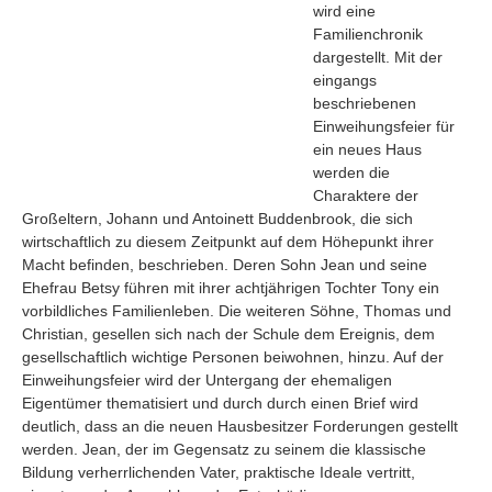
wird eine
Familienchronik
dargestellt. Mit der
eingangs
beschriebenen
Einweihungsfeier für
ein neues Haus
werden die
Charaktere der
Großeltern, Johann und Antoinett Buddenbrook, die sich
wirtschaftlich zu diesem Zeitpunkt auf dem Höhepunkt ihrer
Macht befinden, beschrieben. Deren Sohn Jean und seine
Ehefrau Betsy führen mit ihrer achtjährigen Tochter Tony ein
vorbildliches Familienleben. Die weiteren Söhne, Thomas und
Christian, gesellen sich nach der Schule dem Ereignis, dem
Navigation
gesellschaftlich wichtige Personen beiwohnen, hinzu. Auf der
Einweihungsfeier wird der Untergang der ehemaligen
News
Eigentümer thematisiert und durch durch einen Brief wird
Foren
deutlich, dass an die neuen Hausbesitzer Forderungen gestellt
Suchen
werden. Jean, der im Gegensatz zu seinem die klassische
Bildung verherrlichenden Vater, praktische Ideale vertritt,
Kontaktieren