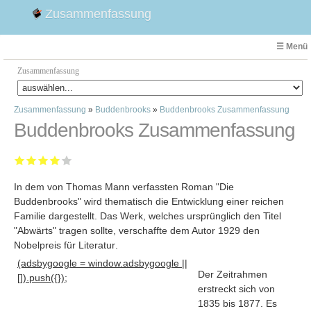
Zusammenfassung
☰ Menü
Zusammenfassung
Zusammenfassung
»
Buddenbrooks
»
Buddenbrooks Zusammenfassung
Faust
Buddenbrooks Zusammenfassung
Willhelm Tell
Effi Briest
Emilia Galotti
In dem von Thomas Mann verfassten Roman "Die
1. Weltkrieg Zusammenfassung
Buddenbrooks" wird thematisch die Entwicklung einer reichen
2. Weltkrieg
Familie dargestellt. Das Werk, welches ursprünglich den Titel
Weimarer Republik
"Abwärts" tragen sollte, verschaffte dem Autor 1929 den
Nobelpreis für Literatur
.
Die Räuber
(adsbygoogle = window.adsbygoogle ||
Maria Stuart
Der Zeitrahmen
[]).push({});
Woyzeck
erstreckt sich von
1835 bis 1877. Es