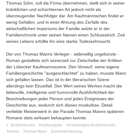
Thomas Sohn, soll die Firma übernehmen, stellt sich in seiner
kränklichen und schüchternen Art jedoch nicht als
überzeugender Nachfolger dar. Am Kaufmännischen findet er
wenig Gefallen, und in einer Ahnung des Zerfalls des
wirtschaftlichen Imperiums der Familie setzte er in der
Familienchronik unter seinen Namen einen Schlussstrich. Zeit
seines Lebens erfüllte ihn eine starke Todessehnsucht.
Der von Thomas Manns Verleger - widerwillig ungekürzte -
Roman gestaltete sich seinerzeit zur Zielscheibe der Kritiken
der Lübecker Kaufmannsszene. Den Vorwurf, seine eigene
Familiengeschichte "ausgeschlachtet" zu haben, musste Mann
sich gefallen lassen. Das ist in der literarischen Szene
allerdings kein Einzelfall. Den Wert seines Werkes macht die
liebevolle, intelligente und humorvolle Ausführlichkeit der
Beschreibungen jeder Person und jedes Ereignisses der
Geschichte aus, wodurch sich dieses muskulöse, Detail
verliebte Meisterwerk in der Parade Thomas Manns späteren
Romane stets wirksam behaupten konnte.
+
Buddenbrooks
Inhaltsangabe
Inhaltsangabe Buddenbrooks
Roman
Thomas Mann
Zusammenfassung