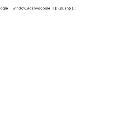
.
gle = window.adsbygoogle || []).push({});