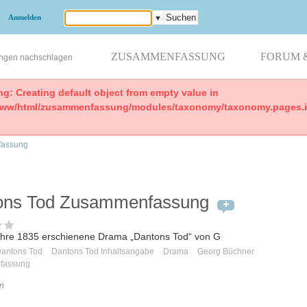
Anmelden
▼
ZUSAMMENFASSUNG
FORUM 
ungen nachschlagen
ng: Creating default object from empty value in
www/html/zusammenfassung/modules/taxonomy/taxonomy.pages.in
assung
ons Tod Zusammenfassung
hre 1835 erschienene Drama „Dantons Tod“ von G
antons Tod
Dantons Tod Inhaltsangabe
Drama
Georg Büchner
fassung
n