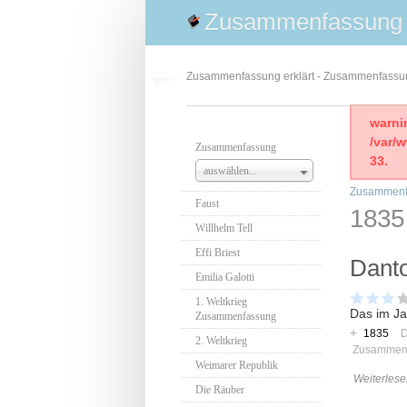
Zusammenfassung
Zusammenfassung erklärt - Zusammenfass
warni
/var/
Zusammenfassung
33.
auswählen...
Zusammenf
Faust
1835
Willhelm Tell
Effi Briest
Dant
Emilia Galotti
1. Weltkrieg
Das im Ja
Zusammenfassung
+
1835
D
2. Weltkrieg
Zusammen
Weimarer Republik
Weiterlese
Die Räuber