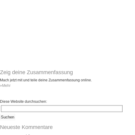
Umfragen
Letzte Beiträge
Aktive Forenbeiträge
Dies ist das Forum um neue Funktionen und Information zu Wünschen
Regeln (Bitte vor dem posten lesen)
Regeln (Bitte vor dem posten lesen)
Regeln (Bitte vor dem posten lesen)
Wei
Zeig deine Zusammenfassung
Mach jetzt mit und teile deine Zusammenfassung online.
»Mehr
Diese Website durchsuchen:
Neueste Kommentare