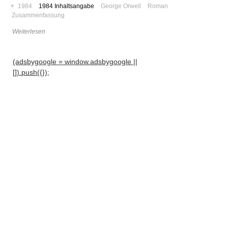
+
1984
1984 Inhaltsangabe
George Orwell
Roman
Zusammenfassung
Weiterlesen
(adsbygoogle = window.adsbygoogle ||
[]).push({});
Navigation
News
Foren
Suchen
Kontaktieren