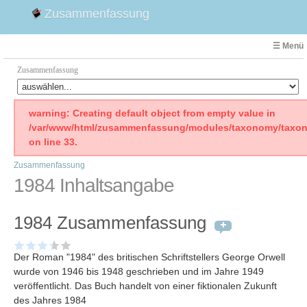
Zusammenfassung
☰ Menü
Zusammenfassung
Faust
warning: Creating default object from empty value in
/var/www/html/zusammenfassung/modules/taxonomy/taxon
Willhelm Tell
on line 33.
Effi Briest
Zusammenfassung
Emilia Galotti
1984 Inhaltsangabe
1. Weltkrieg Zusammenfassung
2. Weltkrieg
1984 Zusammenfassung
Weimarer Republik
Die Räuber
Der Roman "1984" des britischen Schriftstellers George Orwell
Maria Stuart
wurde von 1946 bis 1948 geschrieben und im Jahre 1949
Woyzeck
veröffentlicht. Das Buch handelt von einer fiktionalen Zukunft
des Jahres 1984