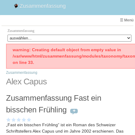
Zusammenfassung
☰ Menü
Zusammenfassung
Faust
warning: Creating default object from empty value in
/var/www/html/zusammenfassung/modules/taxonomy/taxon
Willhelm Tell
on line 33.
Effi Briest
Zusammenfassung
Emilia Galotti
Alex Capus
1. Weltkrieg Zusammenfassung
2. Weltkrieg
Zusammenfassung Fast ein
Weimarer Republik
Die Räuber
bisschen Frühling
Maria Stuart
Woyzeck
„Fast ein bisschen Frühling“ ist ein Roman des Schweizer
Schriftstellers Alex Capus und im Jahre 2002 erschienen. Das