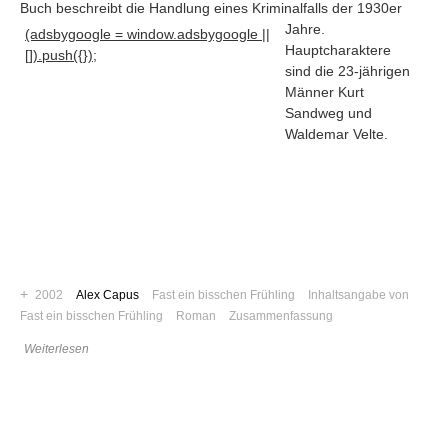
Buch beschreibt die Handlung eines Kriminalfalls der 1930er
Jahre
.
(adsbygoogle = window.adsbygoogle ||
Hauptcharaktere
[]).push({});
sind die 23-jährigen
Männer Kurt
Sandweg und
Waldemar Velte.
+
2002
Alex Capus
Fast ein bisschen Frühling
Inhaltsangabe von
Fast ein bisschen Frühling
Roman
Zusammenfassung
Navigation
Weiterlesen
News
Foren
Suchen
Kontaktieren