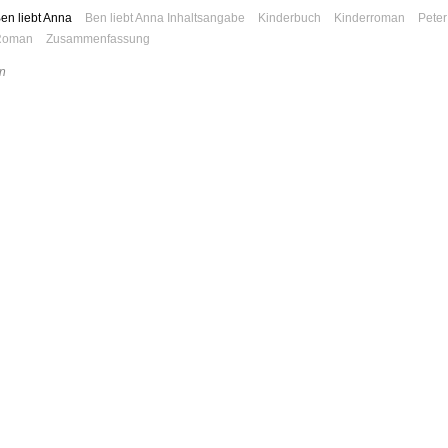
en liebt Anna
Ben liebt Anna Inhaltsangabe
Kinderbuch
Kinderroman
Peter
Roman
Zusammenfassung
n