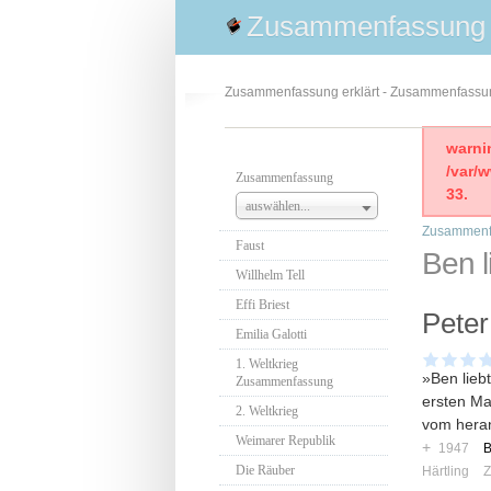
Zusammenfassung
Zusammenfassung erklärt - Zusammenfass
warni
/var/
Zusammenfassung
33.
auswählen...
Zusammenf
Faust
Ben l
Willhelm Tell
Effi Briest
Peter
Emilia Galotti
1. Weltkrieg
»Ben lieb
Zusammenfassung
ersten Ma
2. Weltkrieg
vom heran
Weimarer Republik
+
1947
B
Die Räuber
Härtling
Z