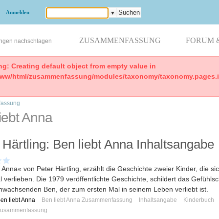
Anmelden
▼
ZUSAMMENFASSUNG
FORUM 
ungen nachschlagen
ng: Creating default object from empty value in
www/html/zusammenfassung/modules/taxonomy/taxonomy.pages.in
assung
iebt Anna
 Härtling: Ben liebt Anna Inhaltsangabe
t Anna« von Peter Härtling, erzählt die Geschichte zweier Kinder, die s
l verlieben. Die 1979 veröffentlichte Geschichte, schildert das Gefühls
wachsenden Ben, der zum ersten Mal in seinem Leben verliebt ist.
en liebt Anna
Ben liebt Anna Zusammenfassung
Inhaltsangabe
Kinderbuch
usammenfassung