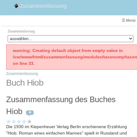
Zusammenfassung
☰ Menü
Zusammenfassung
Faust
warning: Creating default object from empty value in
/var/www/html/zusammenfassung/modules/taxonomy/taxon
Willhelm Tell
on line 33.
Effi Briest
Zusammenfassung
Emilia Galotti
Buch Hiob
1. Weltkrieg Zusammenfassung
2. Weltkrieg
Zusammenfassung des Buches
Weimarer Republik
Die Räuber
Hiob
Maria Stuart
Woyzeck
Die 1930 im Kiepenheuer Verlag Berlin erschienene Erzählung
"Hiob. Roman eines einfachen Mannes" spielt in Russland und