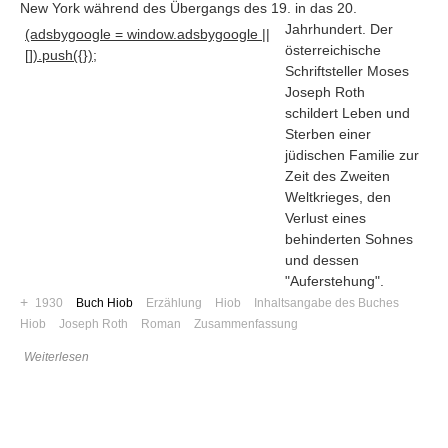
New York während des Übergangs des 19
. in das 20.
Jahrhundert. Der
(adsbygoogle = window.adsbygoogle ||
österreichische
[]).push({});
Schriftsteller Moses
Joseph Roth
schildert Leben und
Sterben einer
jüdischen Familie zur
Zeit des Zweiten
Weltkrieges, den
Verlust eines
behinderten Sohnes
und dessen
"Auferstehung".
+
1930
Buch Hiob
Erzählung
Hiob
Inhaltsangabe des Buches
Navigation
Hiob
Joseph Roth
Roman
Zusammenfassung
News
Weiterlesen
Foren
Suchen
Kontaktieren