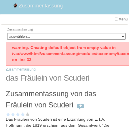
Zusammenfassung
☰ Menü
Zusammenfassung
Faust
warning: Creating default object from empty value in
/var/www/html/zusammenfassung/modules/taxonomy/taxon
Willhelm Tell
on line 33.
Effi Briest
Zusammenfassung
Emilia Galotti
das Fräulein von Scuderi
1. Weltkrieg Zusammenfassung
2. Weltkrieg
Zusammenfassung von das
Weimarer Republik
Die Räuber
Fräulein von Scuderi
Maria Stuart
Woyzeck
Das Fräulein von Scuderi ist eine Erzählung von E.T.A.
Hoffmann, die 1819 erschien, aus dem Gesamtwerk "Die