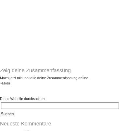
Umfragen
Letzte Beiträge
Aktive Forenbeiträge
Dies ist das Forum um neue Funktionen und Information zu Wünschen
Regeln (Bitte vor dem posten lesen)
Regeln (Bitte vor dem posten lesen)
Regeln (Bitte vor dem posten lesen)
Wei
Zeig deine Zusammenfassung
Mach jetzt mit und teile deine Zusammenfassung online.
»Mehr
Diese Website durchsuchen:
Neueste Kommentare