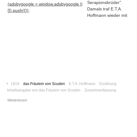
Serapionsbrüder"
.
(adsbygoogle = window.adsbygoogle ||
Damals traf E.T.A.
[]).push({});
Hoffmann wieder mit
+
1819
das Fräulein von Scuderi
E.T.A. Hoffmann
Erzählung
Inhaltsangabe von das Fräulein von Scuderi
Zusammenfassung
Navigation
Weiterlesen
News
Foren
Suchen
Kontaktieren