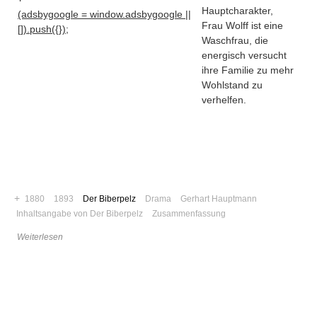
Hauptcharakter,
(adsbygoogle = window.adsbygoogle ||
Frau Wolff ist eine
[]).push({});
Waschfrau, die
energisch versucht
ihre Familie zu mehr
Wohlstand zu
verhelfen.
+
1880
1893
Der Biberpelz
Drama
Gerhart Hauptmann
Inhaltsangabe von Der Biberpelz
Zusammenfassung
Navigation
Weiterlesen
News
Foren
Suchen
Kontaktieren