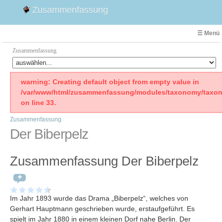
Zusammenfassung
☰ Menü
Zusammenfassung
Faust
warning: Creating default object from empty value in
/var/www/html/zusammenfassung/modules/taxonomy/taxon
Willhelm Tell
on line 33.
Effi Briest
Zusammenfassung
Emilia Galotti
Der Biberpelz
1. Weltkrieg Zusammenfassung
2. Weltkrieg
Zusammenfassung Der Biberpelz
Weimarer Republik
Die Räuber
Maria Stuart
Im Jahr 1893 wurde das Drama „Biberpelz“, welches von
Woyzeck
Gerhart Hauptmann geschrieben wurde, erstaufgeführt. Es
spielt im Jahr 1880 in einem kleinen Dorf nahe Berlin
. Der