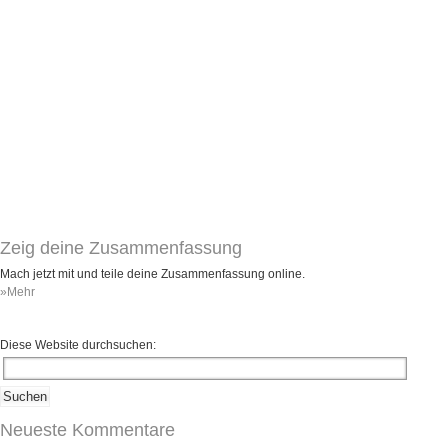
Umfragen
Letzte Beiträge
Aktive Forenbeiträge
Dies ist das Forum um neue Funktionen und Information zu Wünschen
Regeln (Bitte vor dem posten lesen)
Regeln (Bitte vor dem posten lesen)
Regeln (Bitte vor dem posten lesen)
Wei
Zeig deine Zusammenfassung
Mach jetzt mit und teile deine Zusammenfassung online.
»Mehr
Diese Website durchsuchen:
Neueste Kommentare