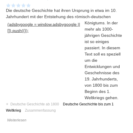
Die deutsche Geschichte hat ihren Ursprung in etwa im 10.
Jahrhundert mit der Entstehung des römisch-deutschen
Königtums
. In der
(adsbygoogle = window.adsbygoogle ||
mehr als 1000-
[]).push({});
jährigen Geschichte
ist so einiges
passiert. In diesem
Text soll es speziell
um die
Entwicklungen und
Geschehnisse des
19. Jahrhunderts,
von 1800 bis zum
Beginn des 1.
Navigation
Weltkriegs gehen.
+
News
Deutsche Geschichte ab 1800
Deutsche Geschichte bis zum 1
Weltkrieg
Zusammenfassung
Foren
Suchen
Weiterlesen
Kontaktieren