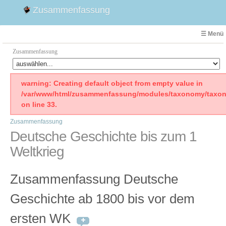
Zusammenfassung
☰ Menü
Zusammenfassung
Faust
warning: Creating default object from empty value in
/var/www/html/zusammenfassung/modules/taxonomy/taxon
Willhelm Tell
on line 33.
Effi Briest
Zusammenfassung
Emilia Galotti
Deutsche Geschichte bis zum 1
1. Weltkrieg Zusammenfassung
Weltkrieg
2. Weltkrieg
Weimarer Republik
Zusammenfassung Deutsche
Die Räuber
Maria Stuart
Geschichte ab 1800 bis vor dem
Woyzeck
ersten WK