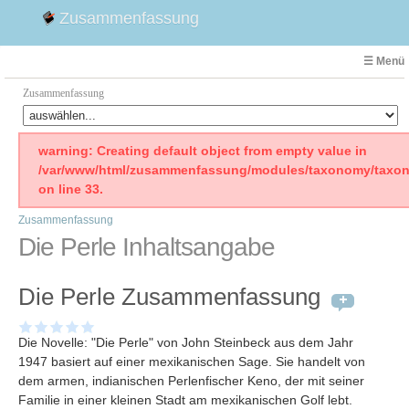
Zusammenfassung
☰ Menü
Zusammenfassung
Faust
warning: Creating default object from empty value in
/var/www/html/zusammenfassung/modules/taxonomy/taxon
Willhelm Tell
on line 33.
Effi Briest
Zusammenfassung
Emilia Galotti
Die Perle Inhaltsangabe
1. Weltkrieg Zusammenfassung
2. Weltkrieg
Die Perle Zusammenfassung
Weimarer Republik
Die Räuber
Die Novelle: "Die Perle" von John Steinbeck aus dem Jahr
Maria Stuart
1947 basiert auf einer mexikanischen Sage. Sie handelt von
Woyzeck
dem armen, indianischen Perlenfischer Keno, der mit seiner
Familie in einer kleinen Stadt am mexikanischen Golf lebt.