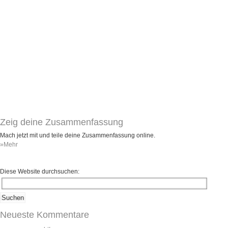
Umfragen
Letzte Beiträge
Aktive Forenbeiträge
Dies ist das Forum um neue Funktionen und Information zu Wünschen
Regeln (Bitte vor dem posten lesen)
Regeln (Bitte vor dem posten lesen)
Regeln (Bitte vor dem posten lesen)
Wei
Zeig deine Zusammenfassung
Mach jetzt mit und teile deine Zusammenfassung online.
»Mehr
Diese Website durchsuchen:
Neueste Kommentare