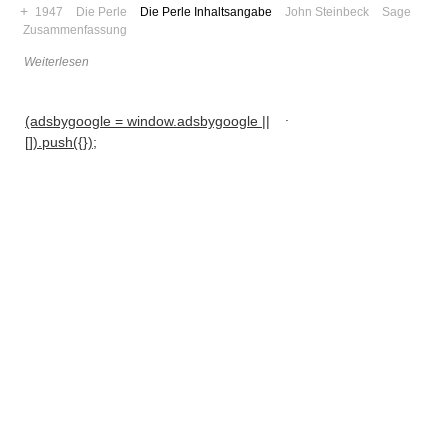
+
1947
Die Perle
Die Perle Inhaltsangabe
John Steinbeck
Sage
Zusammenfassung
Weiterlesen
.
(adsbygoogle = window.adsbygoogle ||
[]).push({});
Navigation
News
Foren
Suchen
Kontaktieren