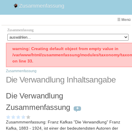
Zusammenfassung
☰ Menü
Zusammenfassung
Faust
warning: Creating default object from empty value in
/var/www/html/zusammenfassung/modules/taxonomy/taxon
Willhelm Tell
on line 33.
Effi Briest
Zusammenfassung
Emilia Galotti
Die Verwandlung Inhaltsangabe
1. Weltkrieg Zusammenfassung
2. Weltkrieg
Die Verwandlung
Weimarer Republik
Die Räuber
Zusammenfassung
Maria Stuart
Woyzeck
Zusammmenfassung: Franz Kafkas "Die Verwandlung" Franz
Kafka, 1883 - 1924, ist einer der bedeutendsten Autoren der