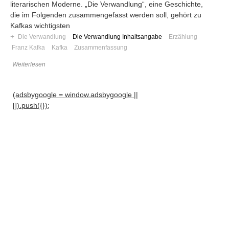
literarischen Moderne. „Die Verwandlung“, eine Geschichte,
die im Folgenden zusammengefasst werden soll, gehört zu
Kafkas wichtigsten
+
Die Verwandlung
Die Verwandlung Inhaltsangabe
Erzählung
Franz Kafka
Kafka
Zusammenfassung
Weiterlesen
(adsbygoogle = window.adsbygoogle ||
[]).push({});
Navigation
News
Foren
Suchen
Kontaktieren