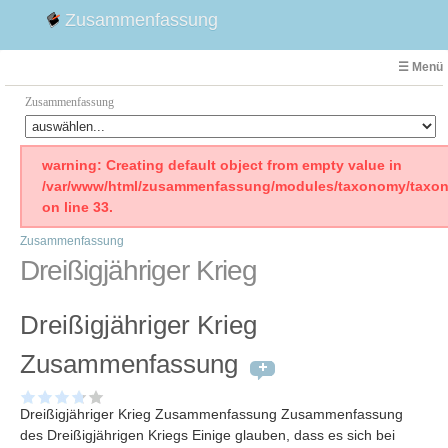
Zusammenfassung
☰ Menü
Zusammenfassung
Faust
warning: Creating default object from empty value in
/var/www/html/zusammenfassung/modules/taxonomy/taxon
Willhelm Tell
on line 33.
Effi Briest
Zusammenfassung
Emilia Galotti
Dreißigjähriger Krieg
1. Weltkrieg Zusammenfassung
2. Weltkrieg
Dreißigjähriger Krieg
Weimarer Republik
Die Räuber
Zusammenfassung
Maria Stuart
Woyzeck
Dreißigjähriger Krieg Zusammenfassung Zusammenfassung
des Dreißigjährigen Kriegs Einige glauben, dass es sich bei