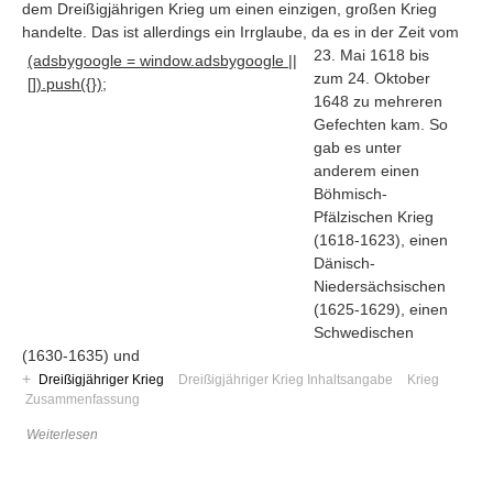
dem Dreißigjährigen Krieg um einen einzigen, großen Krieg
handelte. Das ist allerdings ein Irrglaube, da es in der Zeit vom
23
. Mai 1618 bis
(adsbygoogle = window.adsbygoogle ||
zum 24. Oktober
[]).push({});
1648 zu mehreren
Gefechten kam. So
gab es unter
anderem einen
Böhmisch-
Pfälzischen Krieg
(1618-1623), einen
Dänisch-
Niedersächsischen
(1625-1629), einen
Schwedischen
Navigation
(1630-1635) und
+
Dreißigjähriger Krieg
Dreißigjähriger Krieg Inhaltsangabe
Krieg
News
Zusammenfassung
Foren
Weiterlesen
Suchen
Kontaktieren