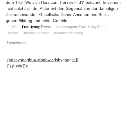
dem Titel "Wo sich Herz zum Herzen find’t“ bekannt. In seinem
Text setzt sich der Autor mit den Gegensätzen der damaligen
Zeit auseinander: Gesellschaftliches Ansehen und Besitz
gegen Bildung und echte Gefühle.
+
1892
Frau Jenny Treibel
Inhaltsangabe Frau Jenny Treibel
Roman
Theodor Fontane
Zusammenfassung
Weiterlesen
(adsbygoogle = window.adsbygoogle ||
[]).push({});
Navigation
News
Foren
Suchen
Kontaktieren