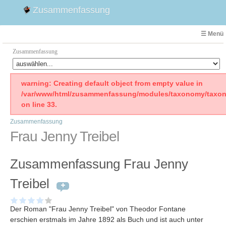
Zusammenfassung
☰ Menü
Zusammenfassung
Faust
warning: Creating default object from empty value in
/var/www/html/zusammenfassung/modules/taxonomy/taxon
Willhelm Tell
on line 33.
Effi Briest
Zusammenfassung
Emilia Galotti
Frau Jenny Treibel
1. Weltkrieg Zusammenfassung
2. Weltkrieg
Zusammenfassung Frau Jenny
Weimarer Republik
Die Räuber
Treibel
Maria Stuart
Woyzeck
Der Roman "Frau Jenny Treibel" von Theodor Fontane
erschien erstmals im Jahre 1892 als Buch und ist auch unter