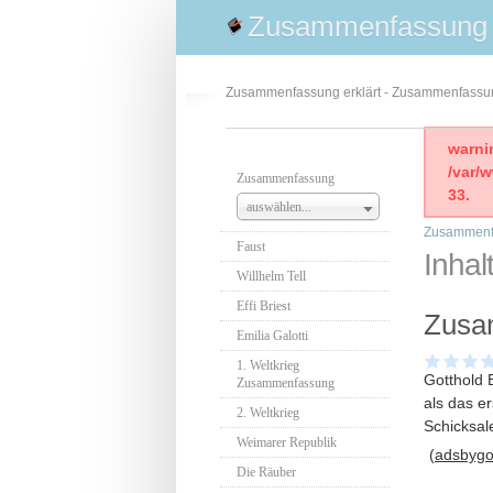
Zusammenfassung
Zusammenfassung erklärt - Zusammenfass
warni
/var/
Zusammenfassung
33.
auswählen...
Zusammenf
Faust
Inha
Willhelm Tell
Effi Briest
Zusa
Emilia Galotti
1. Weltkrieg
Gotthold 
Zusammenfassung
als das er
2. Weltkrieg
Schicksal
Weimarer Republik
(adsbygoo
Die Räuber