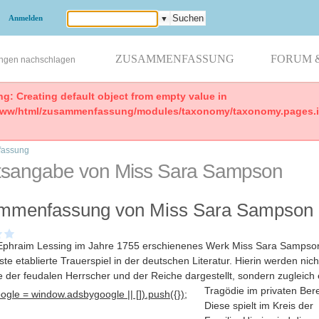
Anmelden
▼
ZUSAMMENFASSUNG
FORUM 
ungen nachschlagen
ng: Creating default object from empty value in
www/html/zusammenfassung/modules/taxonomy/taxonomy.pages.in
assung
ltsangabe von Miss Sara Sampson
mmenfassung von Miss Sara Sampson
Ephraim Lessing im Jahre 1755 erschienenes Werk Miss Sara Sampson 
ste etablierte Trauerspiel in der deutschen Literatur. Hierin werden nich
e der feudalen Herrscher und der Reiche dargestellt, sondern zugleich 
Tragödie im privaten Ber
gle = window.adsbygoogle || []).push({});
Diese spielt im Kreis der