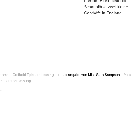
Familie. Hierin sind die
Schauplätze zwei kleine
Gasthöfe in England.
Drama
Gotthold Ephraim Lessing
Inhaltsangabe von Miss Sara Sampson
Miss
Zusammenfassung
n