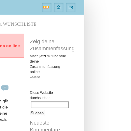
& WUNSCHLISTE
Zeig deine
c on line
Zusammenfassung
Mach jetzt mit und teile
deine
Zusammenfassung
online.
»Mehr
Diese Website
durchsuchen:
gilt
t die
eine
eich
.
Neueste
Kommentare