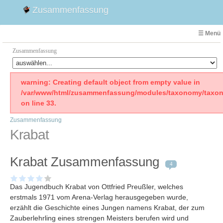
Zusammenfassung
☰ Menü
Zusammenfassung
Faust
warning: Creating default object from empty value in
/var/www/html/zusammenfassung/modules/taxonomy/taxon
Willhelm Tell
on line 33.
Effi Briest
Zusammenfassung
Emilia Galotti
Krabat
1. Weltkrieg Zusammenfassung
2. Weltkrieg
Krabat Zusammenfassung
Weimarer Republik
4
Die Räuber
Das Jugendbuch Krabat von Ottfried Preußler, welches
Maria Stuart
erstmals 1971 vom Arena-Verlag herausgegeben wurde,
Woyzeck
erzählt die Geschichte eines Jungen namens Krabat, der zum
Zauberlehrling eines strengen Meisters berufen wird und