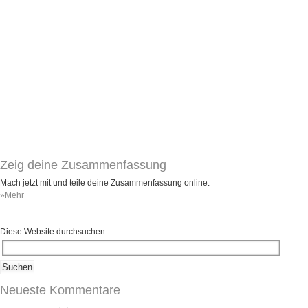
Umfragen
Letzte Beiträge
Aktive Forenbeiträge
Dies ist das Forum um neue Funktionen und Information zu Wünschen
Regeln (Bitte vor dem posten lesen)
Regeln (Bitte vor dem posten lesen)
Regeln (Bitte vor dem posten lesen)
Wei
Zeig deine Zusammenfassung
Mach jetzt mit und teile deine Zusammenfassung online.
»Mehr
Diese Website durchsuchen:
Neueste Kommentare