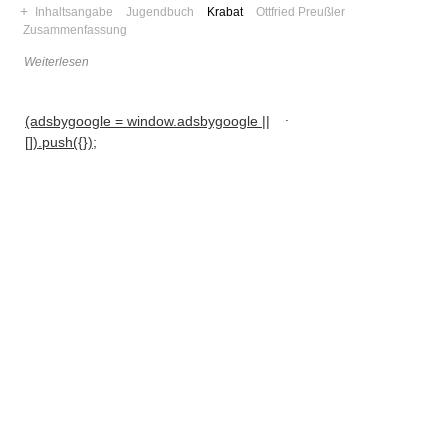
+
Inhaltsangabe
Jugendbuch
Krabat
Ottfried Preußler
Zusammenfassung
Weiterlesen
.
(adsbygoogle = window.adsbygoogle ||
[]).push({});
Navigation
News
Foren
Suchen
Kontaktieren