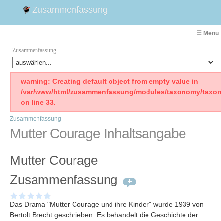
Zusammenfassung
☰ Menü
Zusammenfassung
Faust
warning: Creating default object from empty value in
/var/www/html/zusammenfassung/modules/taxonomy/taxon
Willhelm Tell
on line 33.
Effi Briest
Zusammenfassung
Emilia Galotti
Mutter Courage Inhaltsangabe
1. Weltkrieg Zusammenfassung
2. Weltkrieg
Mutter Courage
Weimarer Republik
Die Räuber
Zusammenfassung
Maria Stuart
Woyzeck
Das Drama "Mutter Courage und ihre Kinder" wurde 1939 von
Bertolt Brecht geschrieben. Es behandelt die Geschichte der