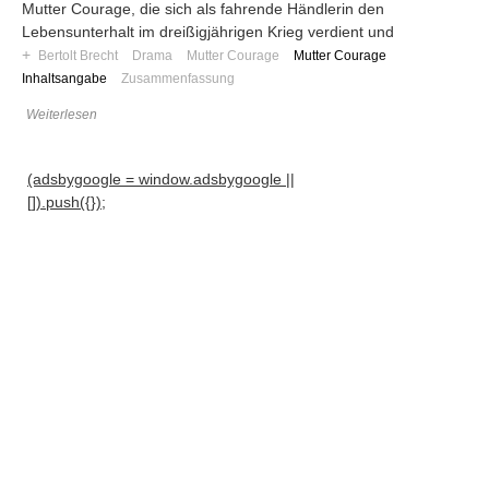
Mutter Courage, die sich als fahrende Händlerin den
Lebensunterhalt im dreißigjährigen Krieg verdient und
+
Bertolt Brecht
Drama
Mutter Courage
Mutter Courage
Inhaltsangabe
Zusammenfassung
Weiterlesen
(adsbygoogle = window.adsbygoogle ||
[]).push({});
Navigation
News
Foren
Suchen
Kontaktieren