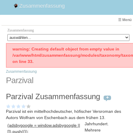
Zusammenfassung
☰ Menü
Zusammenfassung
Faust
warning: Creating default object from empty value in
/var/www/html/zusammenfassung/modules/taxonomy/taxon
Willhelm Tell
on line 33.
Effi Briest
Zusammenfassung
Emilia Galotti
Parzival
1. Weltkrieg Zusammenfassung
2. Weltkrieg
Parzival Zusammenfassung
Weimarer Republik
Die Räuber
Parzival ist ein mittelhochdeutscher, höfischer Versroman des
Maria Stuart
Autors Wolfram von Eschenbach aus dem frühen 13.
Woyzeck
Jahrhundert
.
(adsbygoogle = window.adsbygoogle ||
Mehrere
[]).push({});