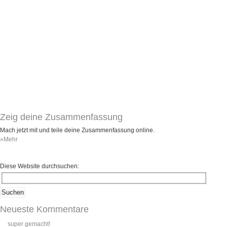
Umfragen
Letzte Beiträge
Aktive Forenbeiträge
Dies ist das Forum um neue Funktionen und Information zu Wünschen
Regeln (Bitte vor dem posten lesen)
Regeln (Bitte vor dem posten lesen)
Regeln (Bitte vor dem posten lesen)
Wei
Zeig deine Zusammenfassung
Mach jetzt mit und teile deine Zusammenfassung online.
»Mehr
Diese Website durchsuchen:
Neueste Kommentare
super gemacht!