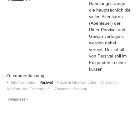
Handlungsstränge,
die hauptsächlich die
vielen Aventiuren
(Abenteuer) der
Ritter Parzival und
Gawan verfolgen,
werden dabei
vereint. Der Inhalt
von Parzival soll im
Folgenden in einer
kurzen
Zusammenfassung
+
Inhaltsangabe
Parzival
Parzival Inhaltsangabe
Versroman
Wolfram von Eschenbach
Zusammenfassung
Navigation
Weiterlesen
News
Foren
Suchen
Kontaktieren