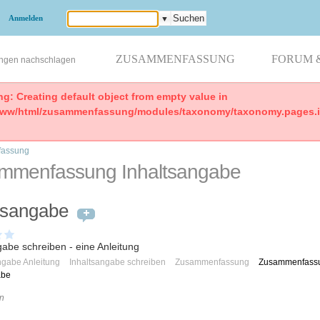
Anmelden
▼
ZUSAMMENFASSUNG
FORUM 
ungen nachschlagen
ng: Creating default object from empty value in
www/html/zusammenfassung/modules/taxonomy/taxonomy.pages.in
assung
mmenfassung Inhaltsangabe
tsangabe
gabe schreiben - eine Anleitung
ngabe Anleitung
Inhaltsangabe schreiben
Zusammenfassung
Zusammenfass
abe
n