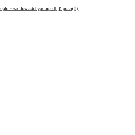
.
gle = window.adsbygoogle || []).push({});