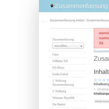
Zusammenfassung
Zusammenfassung erklärt - Zusammenfass
warni
/var/
Zusammenfassung
33.
auswählen...
Zusammenf
Faust
Zusa
Willhelm Tell
Effi Briest
Inhal
Emilia Galotti
1. Weltkrieg
Inhaltsan
Zusammenfassung
+
Inhaltsa
2. Weltkrieg
Inhaltsang
Weimarer Republik
Weiterlese
Die Räuber