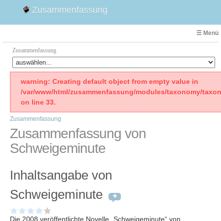
Zusammenfassung
☰ Menü
Zusammenfassung
Faust
warning: Creating default object from empty value in
/var/www/html/zusammenfassung/modules/taxonomy/taxon
Willhelm Tell
on line 33.
Effi Briest
Zusammenfassung
Emilia Galotti
Zusammenfassung von
1. Weltkrieg Zusammenfassung
Schweigeminute
2. Weltkrieg
Weimarer Republik
Inhaltsangabe von
Die Räuber
Maria Stuart
Schweigeminute
Woyzeck
Die 2008 veröffentlichte Novelle „Schweigeminute“ von