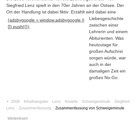
Siegfried Lenz spielt in den 70er Jahren an der Ostsee. Der
Ort der Handlung ist dabei fiktiv
. Erzählt wird dabei eine
Liebesgeschichte
(adsbygoogle = window.adsbygoogle ||
zwischen einer
[]).push({});
Lehrerin und einem
Abiturienten. Was
heutzutage für
großen Aufschrei
sorgen würde, war
auch in der
damaligen Zeit ein
großes No-Go.
Navigation
+
2008
Inhaltsangabe
Lenz
Novelle
Schweigeminute
Siegfried
Lenz
Zusammenfassung
Zusammenfassung von Schweigeminute
News
Foren
Weiterlesen
Suchen
Kontaktieren