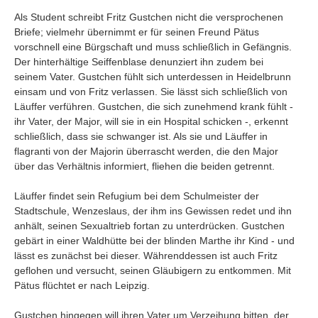
Umfragen
Als Student schreibt Fritz Gustchen nicht die versprochenen
Letzte Beiträge
Briefe; vielmehr übernimmt er für seinen Freund Pätus
vorschnell eine Bürgschaft und muss schließlich in Gefängnis.
Der hinterhältige Seiffenblase denunziert ihn zudem bei
Aktive Forenbeiträge
seinem Vater. Gustchen fühlt sich unterdessen in Heidelbrunn
Dies ist das Forum um neue Funktionen und Information zu Wünschen
einsam und von Fritz verlassen. Sie lässt sich schließlich von
Regeln (Bitte vor dem posten lesen)
Läuffer verführen. Gustchen, die sich zunehmend krank fühlt -
Regeln (Bitte vor dem posten lesen)
ihr Vater, der Major, will sie in ein Hospital schicken -, erkennt
Regeln (Bitte vor dem posten lesen)
schließlich, dass sie schwanger ist. Als sie und Läuffer in
Wei
flagranti von der Majorin überrascht werden, die den Major
über das Verhältnis informiert, fliehen die beiden getrennt.
Läuffer findet sein Refugium bei dem Schulmeister der
Stadtschule, Wenzeslaus, der ihm ins Gewissen redet und ihn
anhält, seinen Sexualtrieb fortan zu unterdrücken. Gustchen
gebärt in einer Waldhütte bei der blinden Marthe ihr Kind - und
lässt es zunächst bei dieser. Währenddessen ist auch Fritz
geflohen und versucht, seinen Gläubigern zu entkommen. Mit
Pätus flüchtet er nach Leipzig.
Gustchen hingegen will ihren Vater um Verzeihung bitten, der