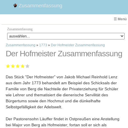
Zusammenfassung
☰ Menü
Zusammenfassung
Zusammenfassung
»
1773
»
Der Hofmeister Zusammenfassung
Faust
Der Hofmeister Zusammenfassung
Willhelm Tell
Effi Briest
Emilia Galotti
Das Stück "Der Hofmeister" von Jakob Michael Reinhold Lenz
1. Weltkrieg Zusammenfassung
aus dem Jahr 1773 behandelt am Beispiel des Schicksals der
2. Weltkrieg
Familie von Berg die Nachteile der Privaterziehung für Schüler
Weimarer Republik
wie Lehrer und thematisiert die dienerische Servilität des
Bürgertums sowie den Hochmut und die dünkelhafte
Die Räuber
Selbstgefälligkeit der Adelswelt.
Maria Stuart
Woyzeck
Der Pastorensohn Läuffer findet in Ostpreußen eine Anstellung
bei Major von Berg als Hofmeister; fortan soll er sich als