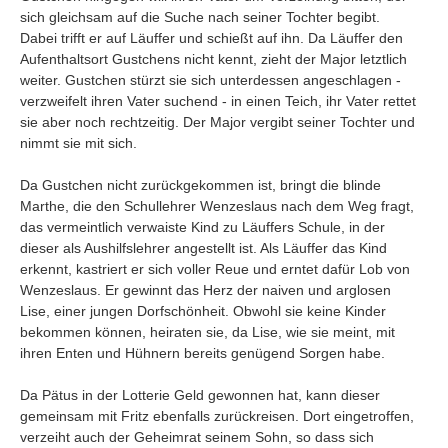
sich gleichsam auf die Suche nach seiner Tochter begibt.
Dabei trifft er auf Läuffer und schießt auf ihn. Da Läuffer den
Aufenthaltsort Gustchens nicht kennt, zieht der Major letztlich
weiter. Gustchen stürzt sie sich unterdessen angeschlagen -
verzweifelt ihren Vater suchend - in einen Teich, ihr Vater rettet
sie aber noch rechtzeitig. Der Major vergibt seiner Tochter und
nimmt sie mit sich.
Da Gustchen nicht zurückgekommen ist, bringt die blinde
Marthe, die den Schullehrer Wenzeslaus nach dem Weg fragt,
das vermeintlich verwaiste Kind zu Läuffers Schule, in der
dieser als Aushilfslehrer angestellt ist. Als Läuffer das Kind
erkennt, kastriert er sich voller Reue und erntet dafür Lob von
Wenzeslaus. Er gewinnt das Herz der naiven und arglosen
Lise, einer jungen Dorfschönheit. Obwohl sie keine Kinder
bekommen können, heiraten sie, da Lise, wie sie meint, mit
ihren Enten und Hühnern bereits genügend Sorgen habe.
Da Pätus in der Lotterie Geld gewonnen hat, kann dieser
gemeinsam mit Fritz ebenfalls zurückreisen. Dort eingetroffen,
verzeiht auch der Geheimrat seinem Sohn, so dass sich