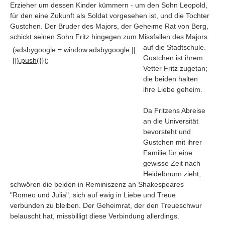
Erzieher um dessen Kinder kümmern - um den Sohn Leopold,
für den eine Zukunft als Soldat vorgesehen ist, und die Tochter
Gustchen. Der Bruder des Majors, der Geheime Rat von Berg,
schickt seinen Sohn Fritz hingegen zum Missfallen des Majors
auf die Stadtschule
.
(adsbygoogle = window.adsbygoogle ||
Gustchen ist ihrem
[]).push({});
Vetter Fritz zugetan;
die beiden halten
ihre Liebe geheim.
Da Fritzens Abreise
an die Universität
bevorsteht und
Gustchen mit ihrer
Familie für eine
Navigation
gewisse Zeit nach
Heidelbrunn zieht,
News
schwören die beiden in Reminiszenz an Shakespeares
Foren
"Romeo und Julia", sich auf ewig in Liebe und Treue
Suchen
verbunden zu bleiben. Der Geheimrat, der den Treueschwur
belauscht hat, missbilligt diese Verbindung allerdings.
Kontaktieren