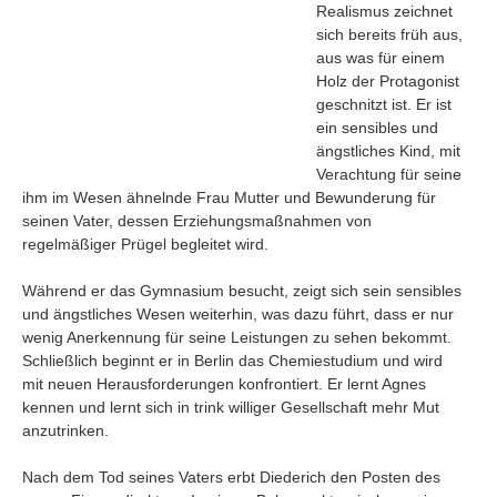
Realismus zeichnet
sich bereits früh aus,
aus was für einem
Holz der Protagonist
geschnitzt ist. Er ist
ein sensibles und
ängstliches Kind, mit
Verachtung für seine
ihm im Wesen ähnelnde Frau Mutter und Bewunderung für
seinen Vater, dessen Erziehungsmaßnahmen von
regelmäßiger Prügel begleitet wird.
Während er das Gymnasium besucht, zeigt sich sein sensibles
und ängstliches Wesen weiterhin, was dazu führt, dass er nur
wenig Anerkennung für seine Leistungen zu sehen bekommt.
Navigation
Schließlich beginnt er in Berlin das Chemiestudium und wird
mit neuen Herausforderungen konfrontiert. Er lernt Agnes
News
kennen und lernt sich in trink williger Gesellschaft mehr Mut
Foren
anzutrinken.
Suchen
Nach dem Tod seines Vaters erbt Diederich den Posten des
Kontaktieren