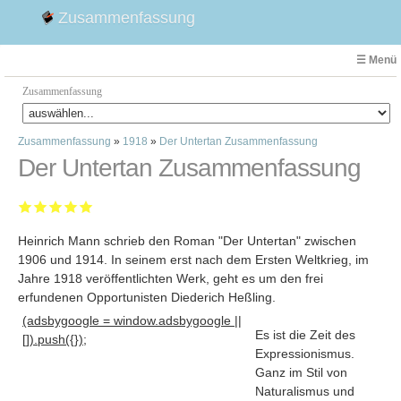
Zusammenfassung
☰ Menü
Zusammenfassung
Zusammenfassung
»
1918
»
Der Untertan Zusammenfassung
Faust
Der Untertan Zusammenfassung
Willhelm Tell
Effi Briest
Emilia Galotti
Heinrich Mann schrieb den Roman "Der Untertan" zwischen
1. Weltkrieg Zusammenfassung
1906 und 1914. In seinem erst nach dem Ersten Weltkrieg, im
2. Weltkrieg
Jahre 1918 veröffentlichten Werk, geht es um den frei
Weimarer Republik
erfundenen Opportunisten Diederich Heßling
.
Die Räuber
(adsbygoogle = window.adsbygoogle ||
Es ist die Zeit des
[]).push({});
Maria Stuart
Expressionismus.
Woyzeck
Ganz im Stil von
Naturalismus und