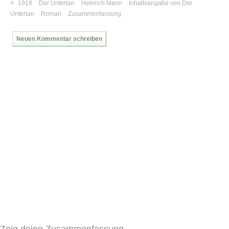
+
1918
Der Untertan
Heinrich Mann
Inhaltsangabe von Der
Untertan
Roman
Zusammenfassung
Neuen Kommentar schreiben
Zeig deine Zusammenfassung