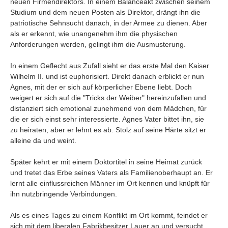
neuen Firmendirektors. In einem Balanceakt zwischen seinem
Umfragen
Studium und dem neuen Posten als Direktor, drängt ihn die
Letzte Beiträge
patriotische Sehnsucht danach, in der Armee zu dienen. Aber
als er erkennt, wie unangenehm ihm die physischen
Anforderungen werden, gelingt ihm die Ausmusterung.
Aktive Forenbeiträge
Dies ist das Forum um neue Funktionen und Information zu Wünschen
In einem Geflecht aus Zufall sieht er das erste Mal den Kaiser
Regeln (Bitte vor dem posten lesen)
Wilhelm II. und ist euphorisiert. Direkt danach erblickt er nun
Regeln (Bitte vor dem posten lesen)
Agnes, mit der er sich auf körperlicher Ebene liebt. Doch
Regeln (Bitte vor dem posten lesen)
weigert er sich auf die "Tricks der Weiber" hereinzufallen und
Wei
distanziert sich emotional zunehmend von dem Mädchen, für
die er sich einst sehr interessierte. Agnes Vater bittet ihn, sie
zu heiraten, aber er lehnt es ab. Stolz auf seine Härte sitzt er
alleine da und weint.
Später kehrt er mit einem Doktortitel in seine Heimat zurück
und tretet das Erbe seines Vaters als Familienoberhaupt an. Er
lernt alle einflussreichen Männer im Ort kennen und knüpft für
ihn nutzbringende Verbindungen.
Als es eines Tages zu einem Konflikt im Ort kommt, feindet er
sich mit dem liberalen Fabrikbesitzer Lauer an und versucht