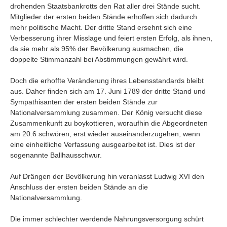
Umfragen
drohenden Staatsbankrotts den Rat aller drei Stände sucht.
Mitglieder der ersten beiden Stände erhoffen sich dadurch
Letzte Beiträge
mehr politische Macht. Der dritte Stand ersehnt sich eine
Verbesserung ihrer Misslage und feiert ersten Erfolg, als ihnen,
da sie mehr als 95% der Bevölkerung ausmachen, die
Aktive Forenbeiträge
doppelte Stimmanzahl bei Abstimmungen gewährt wird.
Dies ist das Forum um neue Funktionen und Information zu Wünschen
Regeln (Bitte vor dem posten lesen)
Doch die erhoffte Veränderung ihres Lebensstandards bleibt
Regeln (Bitte vor dem posten lesen)
aus. Daher finden sich am 17. Juni 1789 der dritte Stand und
Regeln (Bitte vor dem posten lesen)
Sympathisanten der ersten beiden Stände zur
Wei
Nationalversammlung zusammen. Der König versucht diese
Zusammenkunft zu boykottieren, woraufhin die Abgeordneten
am 20.6 schwören, erst wieder auseinanderzugehen, wenn
eine einheitliche Verfassung ausgearbeitet ist. Dies ist der
sogenannte Ballhausschwur.
Auf Drängen der Bevölkerung hin veranlasst Ludwig XVI den
Anschluss der ersten beiden Stände an die
Nationalversammlung.
Die immer schlechter werdende Nahrungsversorgung schürt