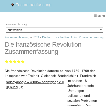
Zusammenfassung
☰ Menü
Zusammenfassung
Zusammenfassung
»
1789
»
Die französische Revolution Zusammenfassung
Faust
Die französische Revolution
Willhelm Tell
Zusammenfassung
Effi Briest
Emilia Galotti
1. Weltkrieg Zusammenfassung
Die französische Revolution dauerte ca. von 1789- 1799 der
2. Weltkrieg
Leitspruch war Freiheit, Gleichheit, Brüderlichkeit. Frankreich
Weimarer Republik
im späten 18
.
(adsbygoogle = window.adsbygoogle ||
Die Räuber
Jahrhundert steht
[]).push({});
Maria Stuart
Unmengen
politischen und
Woyzeck
sozialen Problemen
gegenüber. Der