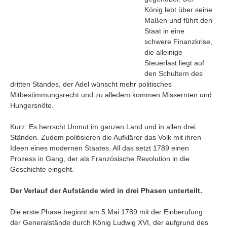
König lebt über seine
Maßen und führt den
Staat in eine
schwere Finanzkrise,
die alleinige
Steuerlast liegt auf
den Schultern des
dritten Standes, der Adel wünscht mehr politisches
Mitbestimmungsrecht und zu alledem kommen Missernten und
Hungersnöte.
Kurz: Es herrscht Unmut im ganzen Land und in allen drei
Ständen. Zudem politisieren die Aufklärer das Volk mit ihren
Ideen eines modernen Staates. All das setzt 1789 einen
Prozess in Gang, der als Französische Revolution in die
Navigation
Geschichte eingeht.
News
Der Verlauf der Aufstände wird in drei Phasen unterteilt.
Foren
Suchen
Die erste Phase beginnt am 5.Mai 1789 mit der Einberufung
Kontaktieren
der Generalstände durch König Ludwig XVI, der aufgrund des