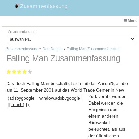
Zusammenfassung
☰ Menü
Zusammenfassung
Zusammenfassung
»
Don DeLillo
»
Falling Man Zusammenfassung
Faust
Falling Man Zusammenfassung
Willhelm Tell
Effi Briest
Emilia Galotti
Das Buch Falling Man beschäftigt sich mit den Anschlägen die
1. Weltkrieg Zusammenfassung
am 11. September 2001 auf das World Trade Center in New
2. Weltkrieg
York verübt wurden
.
(adsbygoogle = window.adsbygoogle ||
Weimarer Republik
Dabei werden die
[]).push({});
Ereignisse aus
Die Räuber
einem anderen
Maria Stuart
Blickwinkel
Woyzeck
beleuchtet, als aus
der öffentlichen