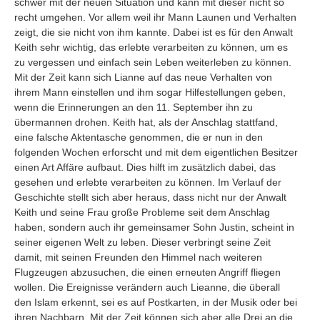
schwer mit der neuen Situation und kann mit dieser nicht so
Umfragen
recht umgehen. Vor allem weil ihr Mann Launen und Verhalten
Letzte Beiträge
zeigt, die sie nicht von ihm kannte. Dabei ist es für den Anwalt
Keith sehr wichtig, das erlebte verarbeiten zu können, um es
zu vergessen und einfach sein Leben weiterleben zu können.
Aktive Forenbeiträge
Mit der Zeit kann sich Lianne auf das neue Verhalten von
Dies ist das Forum um neue Funktionen und Information zu Wünschen
ihrem Mann einstellen und ihm sogar Hilfestellungen geben,
Regeln (Bitte vor dem posten lesen)
wenn die Erinnerungen an den 11. September ihn zu
Regeln (Bitte vor dem posten lesen)
übermannen drohen. Keith hat, als der Anschlag stattfand,
Regeln (Bitte vor dem posten lesen)
eine falsche Aktentasche genommen, die er nun in den
Wei
folgenden Wochen erforscht und mit dem eigentlichen Besitzer
einen Art Affäre aufbaut. Dies hilft im zusätzlich dabei, das
gesehen und erlebte verarbeiten zu können. Im Verlauf der
Geschichte stellt sich aber heraus, dass nicht nur der Anwalt
Keith und seine Frau große Probleme seit dem Anschlag
haben, sondern auch ihr gemeinsamer Sohn Justin, scheint in
seiner eigenen Welt zu leben. Dieser verbringt seine Zeit
damit, mit seinen Freunden den Himmel nach weiteren
Flugzeugen abzusuchen, die einen erneuten Angriff fliegen
wollen. Die Ereignisse verändern auch Lieanne, die überall
den Islam erkennt, sei es auf Postkarten, in der Musik oder bei
ihren Nachbarn. Mit der Zeit können sich aber alle Drei an die