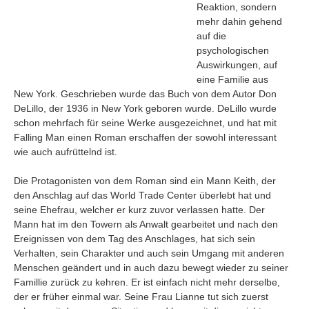
Reaktion, sondern
mehr dahin gehend
auf die
psychologischen
Auswirkungen, auf
eine Familie aus
New York. Geschrieben wurde das Buch von dem Autor Don
DeLillo, der 1936 in New York geboren wurde. DeLillo wurde
schon mehrfach für seine Werke ausgezeichnet, und hat mit
Falling Man einen Roman erschaffen der sowohl interessant
wie auch aufrüttelnd ist.
Die Protagonisten von dem Roman sind ein Mann Keith, der
den Anschlag auf das World Trade Center überlebt hat und
seine Ehefrau, welcher er kurz zuvor verlassen hatte. Der
Navigation
Mann hat im den Towern als Anwalt gearbeitet und nach den
Ereignissen von dem Tag des Anschlages, hat sich sein
News
Verhalten, sein Charakter und auch sein Umgang mit anderen
Foren
Menschen geändert und in auch dazu bewegt wieder zu seiner
Suchen
Famillie zurück zu kehren. Er ist einfach nicht mehr derselbe,
der er früher einmal war. Seine Frau Lianne tut sich zuerst
Kontaktieren