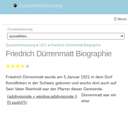
Zusammenfassung
☰ Menü
Zusammenfassung
Zusammenfassung
»
1921
»
Friedrich Dürrenmatt Biographie
Faust
Friedrich Dürrenmatt Biographie
Willhelm Tell
Effi Briest
Emilia Galotti
Friedrich Dürrenmatt wurde am 5.Januar 1921 in dem Dorf
1. Weltkrieg Zusammenfassung
Konolfinken in der Schweiz geboren und wuchs dort auch auf.
2. Weltkrieg
Sein Vater Reinhold war der Pfarrer dieser Gemeinde
.
Weimarer Republik
Dürrenmatt war ein
(adsbygoogle = window.adsbygoogle ||
eher
Die Räuber
[]).push({});
Maria Stuart
Woyzeck