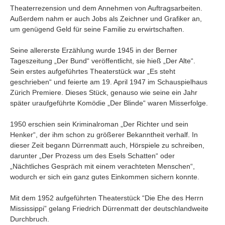
Umfragen
Theaterrezension und dem Annehmen von Auftragsarbeiten.
Außerdem nahm er auch Jobs als Zeichner und Grafiker an,
Letzte Beiträge
um genügend Geld für seine Familie zu erwirtschaften.
Aktive Forenbeiträge
Seine allererste Erzählung wurde 1945 in der Berner
Tageszeitung „Der Bund“ veröffentlicht, sie hieß „Der Alte“.
Dies ist das Forum um neue Funktionen und Information zu Wünschen
Sein erstes aufgeführtes Theaterstück war „Es steht
Regeln (Bitte vor dem posten lesen)
Regeln (Bitte vor dem posten lesen)
geschrieben“ und feierte am 19. April 1947 im Schauspielhaus
Regeln (Bitte vor dem posten lesen)
Zürich Premiere. Dieses Stück, genauso wie seine ein Jahr
Wei
später uraufgeführte Komödie „Der Blinde“ waren Misserfolge.
1950 erschien sein Kriminalroman „Der Richter und sein
Henker“, der ihm schon zu größerer Bekanntheit verhalf. In
dieser Zeit begann Dürrenmatt auch, Hörspiele zu schreiben,
darunter „Der Prozess um des Esels Schatten“ oder
„Nächtliches Gespräch mit einem verachteten Menschen“,
wodurch er sich ein ganz gutes Einkommen sichern konnte.
Mit dem 1952 aufgeführten Theaterstück “Die Ehe des Herrn
Mississippi” gelang Friedrich Dürrenmatt der deutschlandweite
Durchbruch.