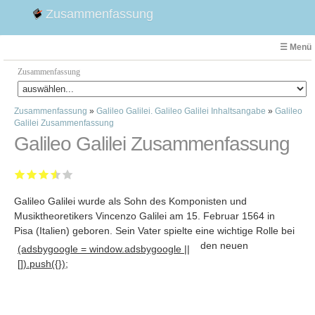
Zusammenfassung
☰ Menü
Zusammenfassung
Zusammenfassung
»
Galileo Galilei. Galileo Galilei Inhaltsangabe
»
Galileo
Faust
Galilei Zusammenfassung
Willhelm Tell
Galileo Galilei Zusammenfassung
Effi Briest
Emilia Galotti
1. Weltkrieg Zusammenfassung
Galileo Galilei wurde als Sohn des Komponisten und
2. Weltkrieg
Musiktheoretikers Vincenzo Galilei am 15. Februar 1564 in
Weimarer Republik
Pisa (Italien) geboren
. Sein Vater spielte eine wichtige Rolle bei
den neuen
(adsbygoogle = window.adsbygoogle ||
Die Räuber
[]).push({});
Maria Stuart
Woyzeck