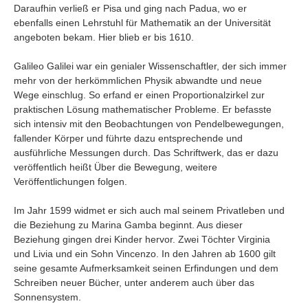
Umfragen
Daraufhin verließ er Pisa und ging nach Padua, wo er
ebenfalls einen Lehrstuhl für Mathematik an der Universität
Letzte Beiträge
angeboten bekam. Hier blieb er bis 1610.
Galileo Galilei war ein genialer Wissenschaftler, der sich immer
Aktive Forenbeiträge
mehr von der herkömmlichen Physik abwandte und neue
Dies ist das Forum um neue Funktionen und Information zu Wünschen
Wege einschlug. So erfand er einen Proportionalzirkel zur
Regeln (Bitte vor dem posten lesen)
praktischen Lösung mathematischer Probleme. Er befasste
Regeln (Bitte vor dem posten lesen)
sich intensiv mit den Beobachtungen von Pendelbewegungen,
Regeln (Bitte vor dem posten lesen)
fallender Körper und führte dazu entsprechende und
Wei
ausführliche Messungen durch. Das Schriftwerk, das er dazu
veröffentlich heißt Über die Bewegung, weitere
Veröffentlichungen folgen.
Im Jahr 1599 widmet er sich auch mal seinem Privatleben und
die Beziehung zu Marina Gamba beginnt. Aus dieser
Beziehung gingen drei Kinder hervor. Zwei Töchter Virginia
und Livia und ein Sohn Vincenzo. In den Jahren ab 1600 gilt
seine gesamte Aufmerksamkeit seinen Erfindungen und dem
Schreiben neuer Bücher, unter anderem auch über das
Sonnensystem.