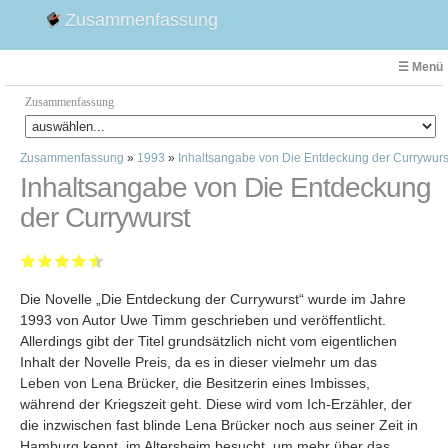
Zusammenfassung
☰ Menü
Zusammenfassung
Zusammenfassung
»
1993
»
Inhaltsangabe von Die Entdeckung der Currywurs
Faust
Inhaltsangabe von Die Entdeckung
Willhelm Tell
der Currywurst
Effi Briest
Emilia Galotti
1. Weltkrieg Zusammenfassung
Die Novelle „Die Entdeckung der Currywurst“ wurde im Jahre
2. Weltkrieg
1993 von Autor Uwe Timm geschrieben und veröffentlicht.
Weimarer Republik
Allerdings gibt der Titel grundsätzlich nicht vom eigentlichen
Die Räuber
Inhalt der Novelle Preis, da es in dieser vielmehr um das
Maria Stuart
Leben von Lena Brücker, die Besitzerin eines Imbisses,
während der Kriegszeit geht. Diese wird vom Ich-Erzähler, der
Woyzeck
die inzwischen fast blinde Lena Brücker noch aus seiner Zeit in
Hamburg kennt, im Altersheim besucht, um mehr über das