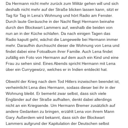
Umfragen
Da Hermann nicht mehr zurück zum Militär gehen will und sich
deshalb nicht mehr auf der Straße blicken lassen kann, sitzt er
Letzte Beiträge
Tag für Tag in Lena's Wohnung und hört Radio am Fenster.
Durch laute Geräusche in der Nacht fliegt Hermann beinahe
durch den Blockwart Lammers auf, weshalb die beiden von
Aktive Forenbeiträge
nun an in der Küche schlafen. Da nach einigen Tagen das
Dies ist das Forum um neue Funktionen und Information zu Wünschen
Radio kaputt geht, wächst die Langeweile bei Hermann immer
Regeln (Bitte vor dem posten lesen)
mehr. Daraufhin durchsucht dieser die Wohnung von Lena und
Regeln (Bitte vor dem posten lesen)
findet dabei eine Fotoalbum ihrer Familie. Auch Lena findet
Regeln (Bitte vor dem posten lesen)
zufällig ein Foto von Hermann auf dem auch ein Kind und eine
Wei
Frau zu sehen sind. Eines Abends spricht Hermann mit Lena
über ein Currygewürz, welches er in Indien entdeckt hat.
Obwohl der Krieg nach dem Tod Hitlers inzwischen beendet ist,
verheimlicht Lena dies Hermann, sodass dieser bei ihr in der
Wohnung bleibt. Er bemerkt zwar selbst, dass sich viele
Engländer auf der Straße aufhalten, denkt dabei allerdings
nicht an ein Kriegsende. Um Hermann Bremer zusätzlich auf
andere Gedanken zu bringen, erzählt Lena von ihrem Mann
Gary. Außerdem wird bekannt, dass sich der Blockwart
Lammers aufgrund der Kapitulation der Deutschen selbst