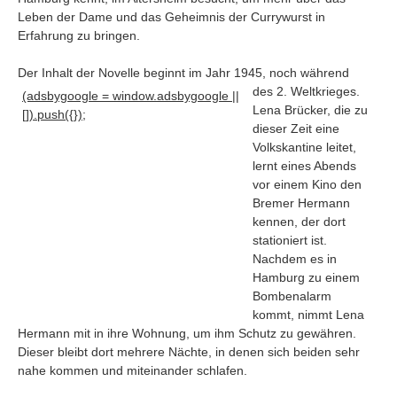
Leben der Dame und das Geheimnis der Currywurst in
Erfahrung zu bringen.
Der Inhalt der Novelle beginnt im Jahr 1945, noch während
des 2
. Weltkrieges.
(adsbygoogle = window.adsbygoogle ||
Lena Brücker, die zu
[]).push({});
dieser Zeit eine
Volkskantine leitet,
lernt eines Abends
vor einem Kino den
Bremer Hermann
kennen, der dort
stationiert ist.
Nachdem es in
Hamburg zu einem
Navigation
Bombenalarm
News
kommt, nimmt Lena
Hermann mit in ihre Wohnung, um ihm Schutz zu gewähren.
Foren
Dieser bleibt dort mehrere Nächte, in denen sich beiden sehr
Suchen
nahe kommen und miteinander schlafen.
Kontaktieren