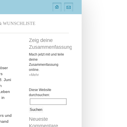
& WUNSCHLISTE
Zeig deine
Zusammenfassung
Mach jetzt mit und teile
deine
Zusammenfassung
löser
online.
rs
»Mehr
. Juni
n
Diese Website
Leben
durchsuchen:
 in
rs und
Neueste
inand
Kommentare