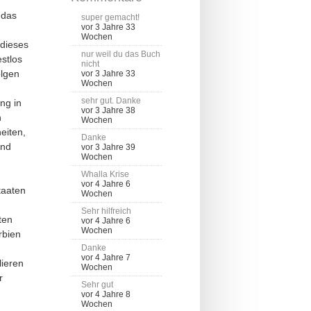
 das
super gemacht!
vor 3 Jahre 33
Wochen
 dieses
nur weil du das Buch
stlos
nicht
olgen
vor 3 Jahre 33
Wochen
sehr gut. Danke
ng in
vor 3 Jahre 38
n
Wochen
eiten,
Danke
und
vor 3 Jahre 39
Wochen
Whalla Krise
vor 4 Jahre 6
taaten
Wochen
Sehr hilfreich
ten
vor 4 Jahre 6
Wochen
rbien
Danke
vor 4 Jahre 7
lieren
Wochen
r
Sehr gut
vor 4 Jahre 8
Wochen