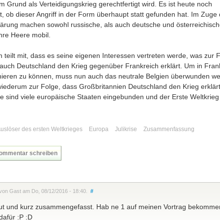
m Grund als Verteidigungskrieg gerechtfertigt wird. Es ist heute noch
t, ob dieser Angriff in der Form überhaupt statt gefunden hat. Im Zuge 
lärung machen sowohl russische, als auch deutsche und österreichisc
hre Heere mobil.
h teilt mit, dass es seine eigenen Interessen vertreten werde, was zur 
 auch Deutschland den Krieg gegenüber Frankreich erklärt. Um in Fran
ieren zu können, muss nun auch das neutrale Belgien überwunden we
wiederum zur Folge, dass Großbritannien Deutschland den Krieg erklärt
ile sind viele europäische Staaten eingebunden und der Erste Weltkrieg
uslöser des ersten Weltkrieges
Europa
Julikrise
Zusammenfassung
ommentar schreiben
 von Gast am Do, 08/12/2016 - 18:40.
#
ut und kurz zusammengefasst. Hab ne 1 auf meinen Vortrag bekomme
dafür :P :D