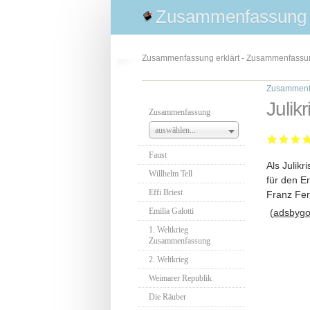
Zusammenfassung
Zusammenfassung erklärt - Zusammenfass
Zusammenf
Juli
Zusammenfassung
auswählen...
Faust
Als Julik
Willhelm Tell
für den E
Effi Briest
Franz Fer
Emilia Galotti
(adsbygoo
1. Weltkrieg
Zusammenfassung
2. Weltkrieg
Weimarer Republik
Die Räuber