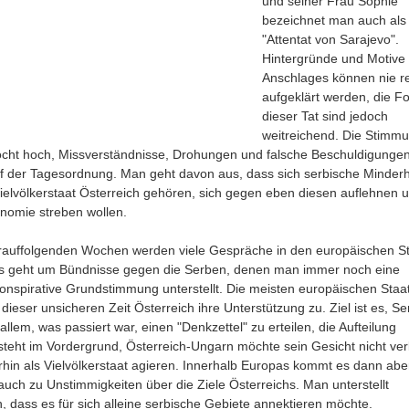
und seiner Frau Sophie
bezeichnet man auch als
"Attentat von Sarajevo".
Hintergründe und Motive
Anschlages können nie re
aufgeklärt werden, die F
dieser Tat sind jedoch
weitreichend. Die Stimmu
cht hoch, Missverständnisse, Drohungen und falsche Beschuldigunge
f der Tagesordnung. Man geht davon aus, dass sich serbische Minderh
ielvölkerstaat Österreich gehören, sich gegen eben diesen auflehnen 
nomie streben wollen.
rauffolgenden Wochen werden viele Gespräche in den europäischen S
es geht um Bündnisse gegen die Serben, denen man immer noch eine
onspirative Grundstimmung unterstellt. Die meisten europäischen Staa
 dieser unsicheren Zeit Österreich ihre Unterstützung zu. Ziel ist es, Se
llem, was passiert war, einen "Denkzettel" zu erteilen, die Aufteilung
steht im Vordergrund, Österreich-Ungarn möchte sein Gesicht nicht ver
rhin als Vielvölkerstaat agieren. Innerhalb Europas kommt es dann abe
auch zu Unstimmigkeiten über die Ziele Österreichs. Man unterstellt
h, dass es für sich alleine serbische Gebiete annektieren möchte.