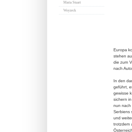
Maria Stuart
Woyzeck
Europa ko
stehen au
die zum V
nach Auto
In den da
geführt, 
gewisse k
sichern in
nun nach a
Serbiens 
und weite
trotzdem 
Österreic