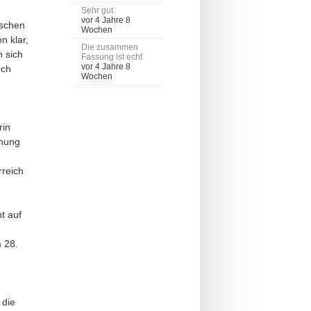
Sehr gut
vor 4 Jahre 8
ischen
Wochen
n klar,
Die zusammen
 sich
Fassung ist echt
vor 4 Jahre 8
uch
Wochen
rin
nnung
rreich
t auf
 28.
 die