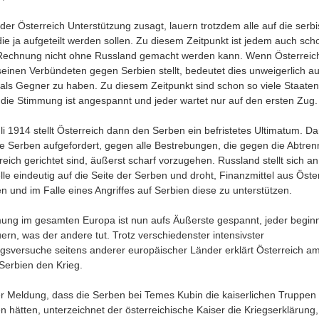
der Österreich Unterstützung zusagt, lauern trotzdem alle auf die serb
ie ja aufgeteilt werden sollen. Zu diesem Zeitpunkt ist jedem auch scho
Rechnung nicht ohne Russland gemacht werden kann. Wenn Österreich
seinen Verbündeten gegen Serbien stellt, bedeutet dies unweigerlich a
als Gegner zu haben. Zu diesem Zeitpunkt sind schon so viele Staaten
t, die Stimmung ist angespannt und jeder wartet nur auf den ersten Zug.
li 1914 stellt Österreich dann den Serben ein befristetes Ultimatum. Da
e Serben aufgefordert, gegen alle Bestrebungen, die gegen die Abtre
eich gerichtet sind, äußerst scharf vorzugehen. Russland stellt sich an
lle eindeutig auf die Seite der Serben und droht, Finanzmittel aus Öste
n und im Falle eines Angriffes auf Serbien diese zu unterstützen.
ung im gesamten Europa ist nun aufs Äußerste gespannt, jeder beginn
ern, was der andere tut. Trotz verschiedenster intensivster
ngsversuche seitens anderer europäischer Länder erklärt Österreich am
 Serbien den Krieg.
r Meldung, dass die Serben bei Temes Kubin die kaiserlichen Truppen
n hätten, unterzeichnet der österreichische Kaiser die Kriegserklärung,