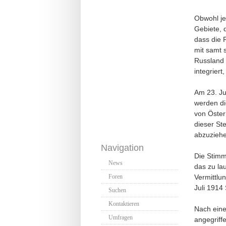
Obwohl je
Gebiete, d
dass die 
mit samt 
Russland 
integrier
Am 23. Ju
werden di
von Österr
dieser Ste
abzuziehe
Navigation
Die Stimm
News
das zu lau
Vermittlu
Foren
Juli 1914
Suchen
Kontaktieren
Nach eine
Umfragen
angegriffe