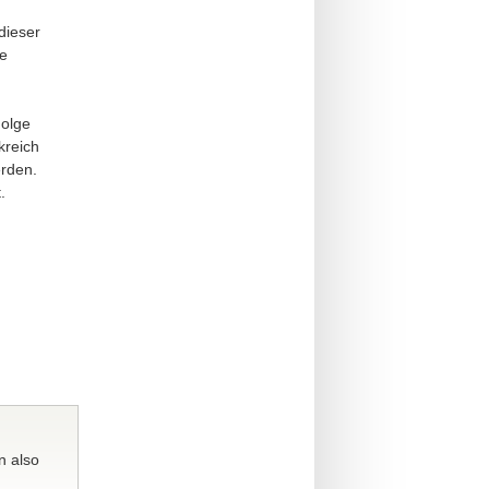
dieser
he
Folge
kreich
rden.
.
n also