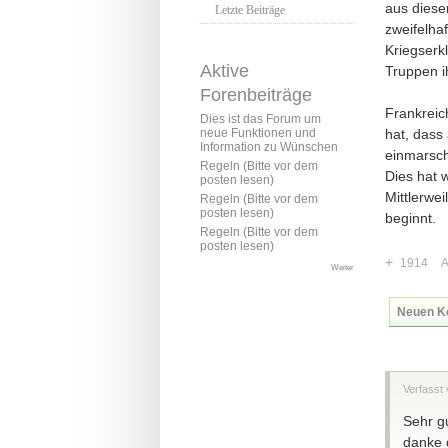
aus diese
Letzte Beiträge
zweifelhaf
Kriegserk
Aktive
Truppen i
Forenbeiträge
Frankreic
Dies ist das Forum um
hat, dass
neue Funktionen und
Information zu Wünschen
einmarsch
Regeln (Bitte vor dem
Dies hat 
posten lesen)
Mittlerwe
Regeln (Bitte vor dem
posten lesen)
beginnt.
Regeln (Bitte vor dem
posten lesen)
+
1914
A
Weiter
Neuen K
Verfasst
Sehr g
danke 