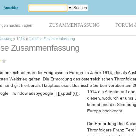
Anmelden
▼
ZUSAMMENFASSUNG
FORUM 
ungen nachschlagen
assung
»
1914
»
Julikrise Zusammenfassung
krise Zusammenfassung
rise bezeichnet man die Ereignisse in Europa im Jahre 1914, die als Aus
rsten Weltkrieg gelten. Die Ermordung des österreichischen Thronfolge
dinand gilt hierbei als Hauptauslöser
. Bosnische Serben verüben am 28
1914 ein Attentat auf ebe
gle = window.adsbygoogle || []).push({});
diesen, wodurch er ums 
kommt und die Stimmung
Europa hochkocht.
Die Ermordung des Kaise
Thronfolgers Franz Ferd