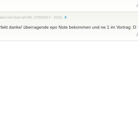
fasst von Gast am Mo, 27/03/2017 - 16:52.
#
rfekt danke! überragende epo Note bekommen und ne 1 im Vortrag :D :