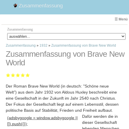
Zusammenfassung
☰ Menü
Zusammenfassung
Zusammenfassung
»
1932
»
Zusammenfassung von Brave New World
Faust
Zusammenfassung von Brave New
Willhelm Tell
World
Effi Briest
Emilia Galotti
1. Weltkrieg Zusammenfassung
Der Roman Brave New World (in deutsch: "Schöne neue
2. Weltkrieg
Welt") aus dem Jahr 1932 von Aldous Huxley beschreibt eine
Weimarer Republik
eine Gesellschaft in der Zukunft im Jahr 2540 nach Christus.
Die Räuber
Der Fokus der Gesellschaft liegt auf einem Lebensstil, dessen
Maria Stuart
politische Basis auf Stabilität, Frieden und Freiheit aufbaut
.
Dafür werden die in
Woyzeck
(adsbygoogle = window.adsbygoogle ||
dieser Gesellschaft
[]).push({});
lebenden Menschen