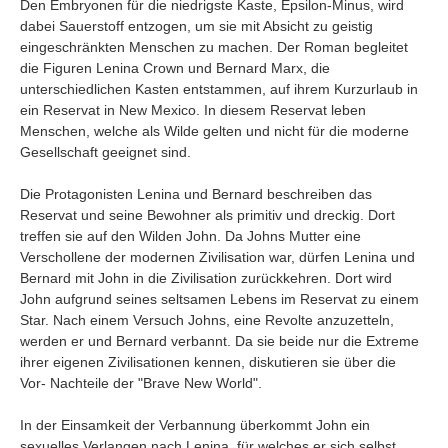
Den Embryonen für die niedrigste Kaste, Epsilon-Minus, wird
dabei Sauerstoff entzogen, um sie mit Absicht zu geistig
eingeschränkten Menschen zu machen. Der Roman begleitet
die Figuren Lenina Crown und Bernard Marx, die
unterschiedlichen Kasten entstammen, auf ihrem Kurzurlaub in
ein Reservat in New Mexico. In diesem Reservat leben
Menschen, welche als Wilde gelten und nicht für die moderne
Gesellschaft geeignet sind.
Die Protagonisten Lenina und Bernard beschreiben das
Reservat und seine Bewohner als primitiv und dreckig. Dort
treffen sie auf den Wilden John. Da Johns Mutter eine
Verschollene der modernen Zivilisation war, dürfen Lenina und
Bernard mit John in die Zivilisation zurückkehren. Dort wird
John aufgrund seines seltsamen Lebens im Reservat zu einem
Star. Nach einem Versuch Johns, eine Revolte anzuzetteln,
werden er und Bernard verbannt. Da sie beide nur die Extreme
ihrer eigenen Zivilisationen kennen, diskutieren sie über die
Vor- Nachteile der "Brave New World".
In der Einsamkeit der Verbannung überkommt John ein
sexuelles Verlangen nach Lenina, für welches er sich selbst