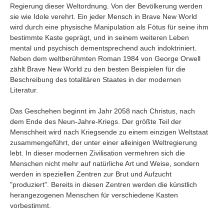
Umfragen
Regierung dieser Weltordnung. Von der Bevölkerung werden
sie wie Idole verehrt. Ein jeder Mensch in Brave New World
Letzte Beiträge
wird durch eine physische Manipulation als Fötus für seine ihm
bestimmte Kaste geprägt, und in seinem weiteren Leben
mental und psychisch dementsprechend auch indoktriniert.
Aktive Forenbeiträge
Neben dem weltberühmten Roman 1984 von George Orwell
Dies ist das Forum um neue Funktionen und Information zu Wünschen
zählt Brave New World zu den besten Beispielen für die
Regeln (Bitte vor dem posten lesen)
Beschreibung des totalitären Staates in der modernen
Regeln (Bitte vor dem posten lesen)
Literatur.
Regeln (Bitte vor dem posten lesen)
Wei
Das Geschehen beginnt im Jahr 2058 nach Christus, nach
dem Ende des Neun-Jahre-Kriegs. Der größte Teil der
Menschheit wird nach Kriegsende zu einem einzigen Weltstaat
zusammengeführt, der unter einer alleinigen Weltregierung
lebt. In dieser modernen Zivilisation vermehren sich die
Menschen nicht mehr auf natürliche Art und Weise, sondern
werden in speziellen Zentren zur Brut und Aufzucht
"produziert". Bereits in diesen Zentren werden die künstlich
herangezogenen Menschen für verschiedene Kasten
vorbestimmt.