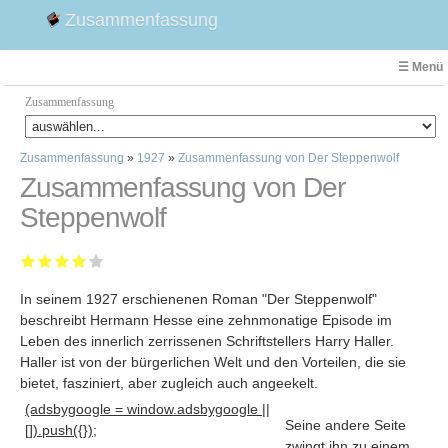
Zusammenfassung
☰ Menü
Zusammenfassung
Zusammenfassung
»
1927
»
Zusammenfassung von Der Steppenwolf
Faust
Zusammenfassung von Der
Willhelm Tell
Steppenwolf
Effi Briest
Emilia Galotti
1. Weltkrieg Zusammenfassung
In seinem 1927 erschienenen Roman "Der Steppenwolf"
2. Weltkrieg
beschreibt Hermann Hesse eine zehnmonatige Episode im
Weimarer Republik
Leben des innerlich zerrissenen Schriftstellers Harry Haller.
Die Räuber
Haller ist von der bürgerlichen Welt und den Vorteilen, die sie
Maria Stuart
bietet, fasziniert, aber zugleich auch angeekelt
.
Woyzeck
(adsbygoogle = window.adsbygoogle ||
Seine andere Seite
[]).push({});
zwingt ihn zu einem