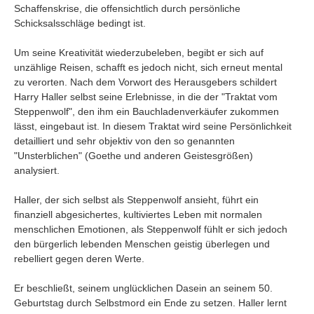
Umfragen
Schaffenskrise, die offensichtlich durch persönliche
Schicksalsschläge bedingt ist.
Letzte Beiträge
Um seine Kreativität wiederzubeleben, begibt er sich auf
unzählige Reisen, schafft es jedoch nicht, sich erneut mental
Aktive Forenbeiträge
zu verorten. Nach dem Vorwort des Herausgebers schildert
Dies ist das Forum um neue Funktionen und Information zu Wünschen
Harry Haller selbst seine Erlebnisse, in die der "Traktat vom
Regeln (Bitte vor dem posten lesen)
Steppenwolf", den ihm ein Bauchladenverkäufer zukommen
Regeln (Bitte vor dem posten lesen)
lässt, eingebaut ist. In diesem Traktat wird seine Persönlichkeit
Regeln (Bitte vor dem posten lesen)
detailliert und sehr objektiv von den so genannten
Wei
"Unsterblichen" (Goethe und anderen Geistesgrößen)
analysiert.
Haller, der sich selbst als Steppenwolf ansieht, führt ein
finanziell abgesichertes, kultiviertes Leben mit normalen
menschlichen Emotionen, als Steppenwolf fühlt er sich jedoch
den bürgerlich lebenden Menschen geistig überlegen und
rebelliert gegen deren Werte.
Er beschließt, seinem unglücklichen Dasein an seinem 50.
Geburtstag durch Selbstmord ein Ende zu setzen. Haller lernt