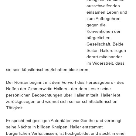
ausschweifenden
einsamen Leben und
zum Aufbegehren
gegen die
Konventionen der
bürgerlichen
Gesellschaft. Beide
Seiten Hallers liegen
derart miteinander
im Widerstreit, dass
sie sein künstlerisches Schaffen blockieren.
Der Roman beginnt mit dem Vorwort des Herausgebers - des
Neffen der Zimmerwirtin Hallers - der dem Leser seine
persönlichen Beobachtungen über Haller mitteilt. Haller lebt
Navigation
zurückgezogen und widmet sich seiner schriftstellerischen
News
Tätigkeit.
Foren
Er spricht mit geistigen Autoritäten wie Goethe und verbringt
Suchen
seine Nächte in billigen Kneipen. Haller entstammt
Kontaktieren
bürgerlichen Verhältnissen, ist hochgebildet und steckt in einer