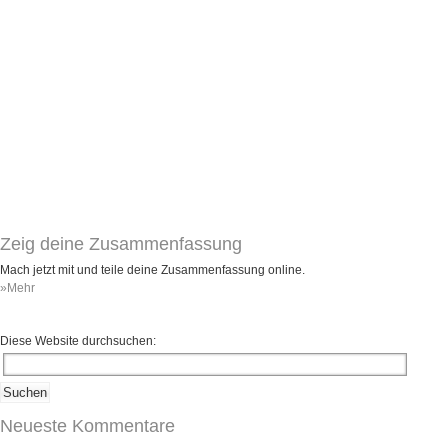
Umfragen
Letzte Beiträge
Aktive Forenbeiträge
Dies ist das Forum um neue Funktionen und Information zu Wünschen
Regeln (Bitte vor dem posten lesen)
Regeln (Bitte vor dem posten lesen)
Regeln (Bitte vor dem posten lesen)
Wei
Zeig deine Zusammenfassung
Mach jetzt mit und teile deine Zusammenfassung online.
»Mehr
Diese Website durchsuchen:
Neueste Kommentare