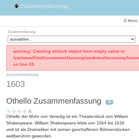
Zusammenfassung
☰ Menü
Zusammenfassung
Faust
warning: Creating default object from empty value in
/var/www/html/zusammenfassung/modules/taxonomy/taxon
Willhelm Tell
on line 33.
Effi Briest
Zusammenfassung
Emilia Galotti
1603
1. Weltkrieg Zusammenfassung
2. Weltkrieg
Othello Zusammenfassung
Weimarer Republik
Die Räuber
Othello der Mohr von Venedig ist ein Theaterstück von William
Maria Stuart
Shakespeare. William Shakespeare lebte von 1564 bis 1616
Woyzeck
und ist als Dramatiker mit seinen geschaffenen Bühnenstücken
weltberühmt geworden.