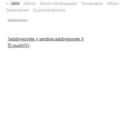
+
1603
Othello
Othello Inhaltsangabe
Theaterstück
William
Shakespeare
Zusammenfassung
Weiterlesen
(adsbygoogle = window.adsbygoogle ||
[]).push({});
Navigation
News
Foren
Suchen
Kontaktieren