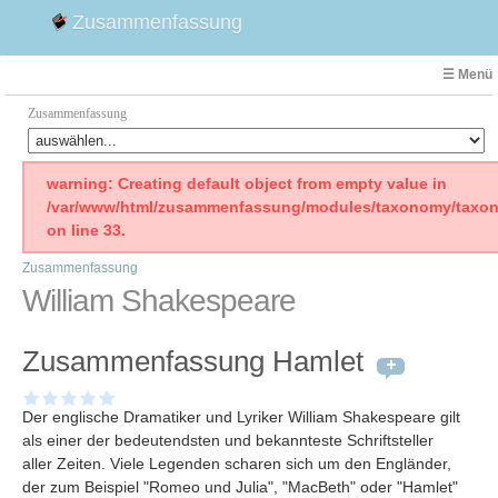
Zusammenfassung
☰ Menü
Zusammenfassung
Faust
warning: Creating default object from empty value in
/var/www/html/zusammenfassung/modules/taxonomy/taxon
Willhelm Tell
on line 33.
Effi Briest
Zusammenfassung
Emilia Galotti
William Shakespeare
1. Weltkrieg Zusammenfassung
2. Weltkrieg
Zusammenfassung Hamlet
Weimarer Republik
Die Räuber
Der englische Dramatiker und Lyriker William Shakespeare gilt
Maria Stuart
als einer der bedeutendsten und bekannteste Schriftsteller
Woyzeck
aller Zeiten. Viele Legenden scharen sich um den Engländer,
der zum Beispiel "Romeo und Julia", "MacBeth" oder "Hamlet"