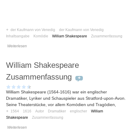
Umfragen
Letzte Beiträge
Aktive Forenbeiträge
+
der Kaufmann von Venedig
der Kaufmann von Venedig
Inhaltsangabe
Komödie
William Shakespeare
Zusammenfassung
Dies ist das Forum um neue Funktionen und Information zu Wünschen
Regeln (Bitte vor dem posten lesen)
Weiterlesen
Regeln (Bitte vor dem posten lesen)
Regeln (Bitte vor dem posten lesen)
Wei
William Shakespeare
Zusammenfassung
William Shakespeare (1564-1616) war ein englischer
Dramatiker, Lyriker und Schauspieler aus Stratford-upon-Avon.
Seine Theaterstücke, vor allem Komödien und Tragödien,
+
1564
1616
Autor
Dramatiker
englischer
William
Shakespeare
Zusammenfassung
Weiterlesen