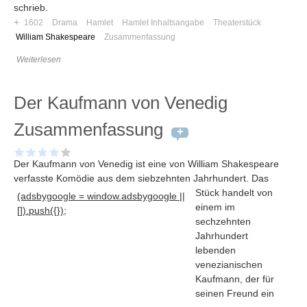
schrieb.
+
1602
Drama
Hamlet
Hamlet Inhaltsangabe
Theaterstück
William Shakespeare
Zusammenfassung
Weiterlesen
Der Kaufmann von Venedig
Zusammenfassung
Der Kaufmann von Venedig ist eine von William Shakespeare
verfasste Komödie aus dem siebzehnten Jahrhundert
. Das
Stück handelt von
(adsbygoogle = window.adsbygoogle ||
einem im
[]).push({});
Navigation
sechzehnten
Jahrhundert
News
lebenden
Foren
venezianischen
Suchen
Kaufmann, der für
seinen Freund ein
Kontaktieren