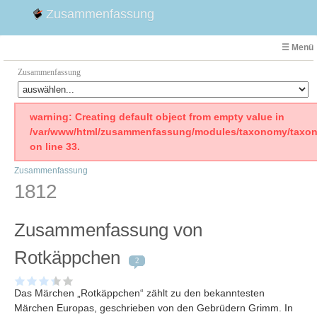
Zusammenfassung
☰ Menü
Zusammenfassung
Faust
warning: Creating default object from empty value in
/var/www/html/zusammenfassung/modules/taxonomy/taxon
Willhelm Tell
on line 33.
Effi Briest
Zusammenfassung
Emilia Galotti
1812
1. Weltkrieg Zusammenfassung
2. Weltkrieg
Zusammenfassung von
Weimarer Republik
Die Räuber
Rotkäppchen
2
Maria Stuart
Woyzeck
Das Märchen „Rotkäppchen“ zählt zu den bekanntesten
Märchen Europas, geschrieben von den Gebrüdern Grimm. In