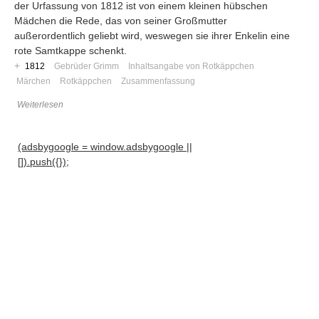
der Urfassung von 1812 ist von einem kleinen hübschen
Mädchen die Rede, das von seiner Großmutter
außerordentlich geliebt wird, weswegen sie ihrer Enkelin eine
rote Samtkappe schenkt.
+
1812
Gebrüder Grimm
Inhaltsangabe von Rotkäppchen
Märchen
Rotkäppchen
Zusammenfassung
Weiterlesen
(adsbygoogle = window.adsbygoogle ||
[]).push({});
Navigation
News
Foren
Suchen
Kontaktieren