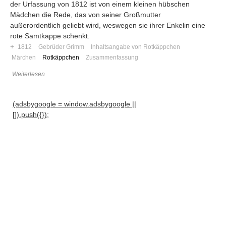
der Urfassung von 1812 ist von einem kleinen hübschen
Mädchen die Rede, das von seiner Großmutter
außerordentlich geliebt wird, weswegen sie ihrer Enkelin eine
rote Samtkappe schenkt.
+
1812
Gebrüder Grimm
Inhaltsangabe von Rotkäppchen
Märchen
Rotkäppchen
Zusammenfassung
Weiterlesen
(adsbygoogle = window.adsbygoogle ||
[]).push({});
Navigation
News
Foren
Suchen
Kontaktieren