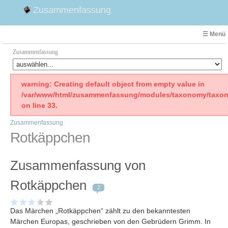
Zusammenfassung
☰ Menü
Zusammenfassung
Faust
warning: Creating default object from empty value in
/var/www/html/zusammenfassung/modules/taxonomy/taxon
Willhelm Tell
on line 33.
Effi Briest
Zusammenfassung
Emilia Galotti
Rotkäppchen
1. Weltkrieg Zusammenfassung
2. Weltkrieg
Zusammenfassung von
Weimarer Republik
Die Räuber
Rotkäppchen
2
Maria Stuart
Woyzeck
Das Märchen „Rotkäppchen“ zählt zu den bekanntesten
Märchen Europas, geschrieben von den Gebrüdern Grimm. In