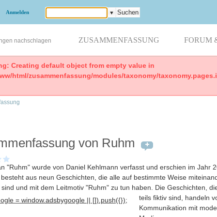
Anmelden
▼
ZUSAMMENFASSUNG
FORUM 
ungen nachschlagen
ng: Creating default object from empty value in
www/html/zusammenfassung/modules/taxonomy/taxonomy.pages.in
assung
mmenfassung von Ruhm
 "Ruhm" wurde von Daniel Kehlmann verfasst und erschien im Jahr 2
besteht aus neun Geschichten, die alle auf bestimmte Weise miteinan
sind und mit dem Leitmotiv "Ruhm" zu tun haben
. Die Geschichten, die
teils fiktiv sind, handeln 
gle = window.adsbygoogle || []).push({});
Kommunikation mit mode