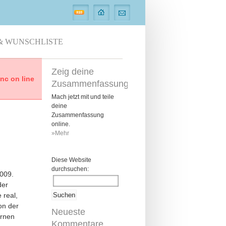
& WUNSCHLISTE
Zeig deine
c on line
Zusammenfassung
Mach jetzt mit und teile
deine
Zusammenfassung
online.
»Mehr
Diese Website
durchsuchen:
009.
der
 real,
von der
Neueste
rnen
Kommentare