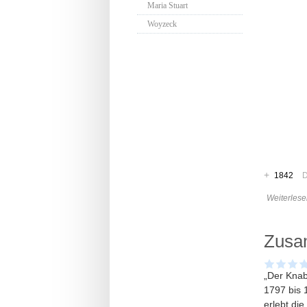
Maria Stuart
Woyzeck
+
1842
D
Weiterlese
Zusa
„Der Knab
1797 bis 1
erlebt di