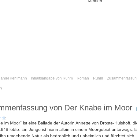
Medien.
aniel Kehlmann
Inhaltsangabe von Ruhm
Roman
Ruhm
Zusammenfassun
n
mmenfassung von Der Knabe im Moor
e im Moor“ ist eine Ballade der Autorin Annette von Droste-Hülshoff, di
848 lebte. Ein Junge ist hierin allein in einem Moorgebiet unterwegs. E
e ihn umgebende Natur als bedrohlich und unheimlich und fürchtet sich