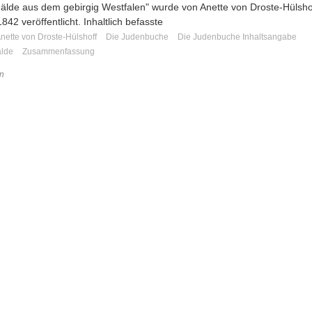
älde aus dem gebirgig Westfalen" wurde von Anette von Droste-Hülsho
842 veröffentlicht. Inhaltlich befasste
nette von Droste-Hülshoff
Die Judenbuche
Die Judenbuche Inhaltsangabe
älde
Zusammenfassung
n