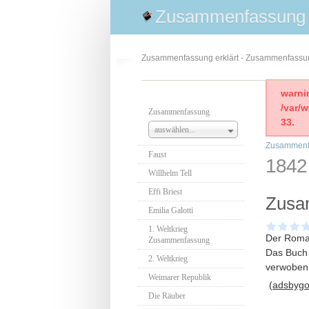
Zusammenfassung
Zusammenfassung erklärt - Zusammenfass
warni
/var/
Zusammenfassung
33.
auswählen...
Zusammenf
Faust
1842
Willhelm Tell
Effi Briest
Zusa
Emilia Galotti
1. Weltkrieg
Der Roman
Zusammenfassung
Das Buch 
2. Weltkrieg
verwoben 
Weimarer Republik
(adsbygoo
Die Räuber