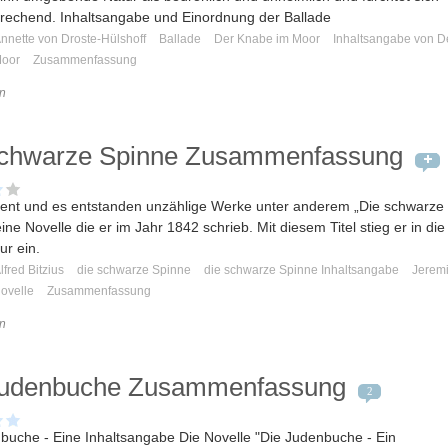
echend. Inhaltsangabe und Einordnung der Ballade
nnette von Droste-Hülshoff
Ballade
Der Knabe im Moor
Inhaltsangabe von D
Moor
Zusammenfassung
n
schwarze Spinne Zusammenfassung
lent und es entstanden unzählige Werke unter anderem „Die schwarze
ine Novelle die er im Jahr 1842 schrieb. Mit diesem Titel stieg er in die
ur ein.
lfred Bitzius
die schwarze Spinne
die schwarze Spinne Inhaltsangabe
Jerem
ovelle
Zusammenfassung
n
Judenbuche Zusammenfassung
2
buche - Eine Inhaltsangabe Die Novelle "Die Judenbuche - Ein