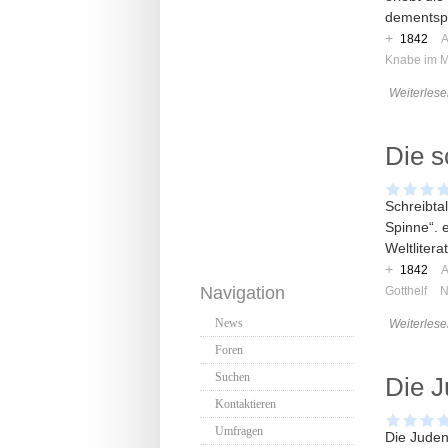
dementspr
+
1842
A
Knabe im 
Weiterlese
Die 
Schreibta
Spinne“. e
Weltliterat
+
1842
A
Navigation
Gotthelf
N
News
Weiterlese
Foren
Suchen
Die 
Kontaktieren
Umfragen
Die Juden