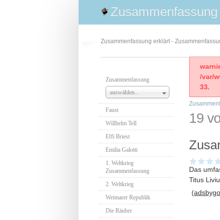
Zusammenfassung
Zusammenfassung erklärt - Zusammenfass
warni
/var/
Zusammenfassung
33.
auswählen...
Zusammenf
Faust
19 vo
Willhelm Tell
Effi Briest
Zusam
Emilia Galotti
1. Weltkrieg
Das umfas
Zusammenfassung
Titus Liv
2. Weltkrieg
(adsbygoo
Weimarer Republik
Die Räuber