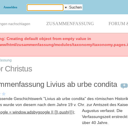
Anmelden
▼
ZUSAMMENFASSUNG
FORUM 
ungen nachschlagen
ng: Creating default object from empty value in
www/html/zusammenfassung/modules/taxonomy/taxonomy.pages.in
assung
r Christus
menfassung Livius ab urbe condita
sende Geschichtswerk "Livius ab urbe condita" des römischen Histori
ius wurde von diesem nach dem Jahre 19 v. Chr
. zur Amtszeit des Kaise
Augustus verfasst. Die
gle = window.adsbygoogle || []).push({});
Verfassungszeit erstreckt
über 40 Jahre.