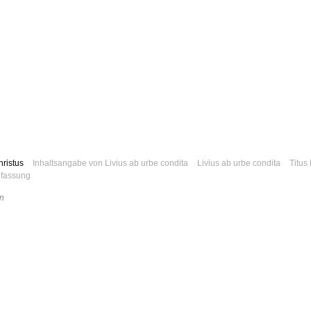
hristus
Inhaltsangabe von Livius ab urbe condita
Livius ab urbe condita
Titus 
fassung
n